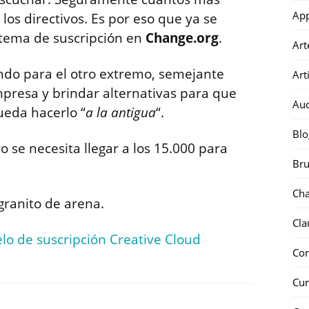
Ap
los directivos. Es por eso que ya se
istema de suscripción en
Change.org
.
Art
endo para el otro extremo, semejante
Art
mpresa y brindar alternativas para que
Au
ueda hacerlo “
a la antigua
“.
Blo
 se necesita llegar a los 15.000 para
Bru
Ch
ranito de arena.
Cla
elo de suscripción Creative Cloud
Co
Cur