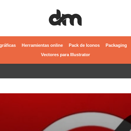
gráficas
Herramientas online
Pack de Iconos
Packaging
Vectores para Illustrator