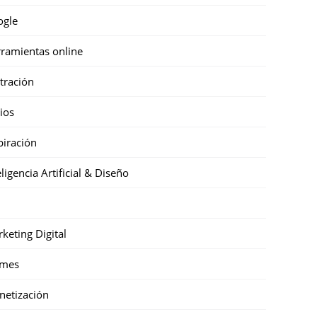
ogle
ramientas online
stración
cios
piración
eligencia Artificial & Diseño
keting Digital
mes
etización