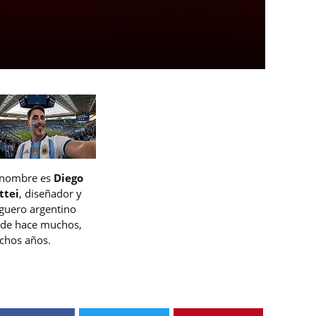
 nombre es
Diego
ttei
, diseñador y
guero argentino
de hace muchos,
hos años.