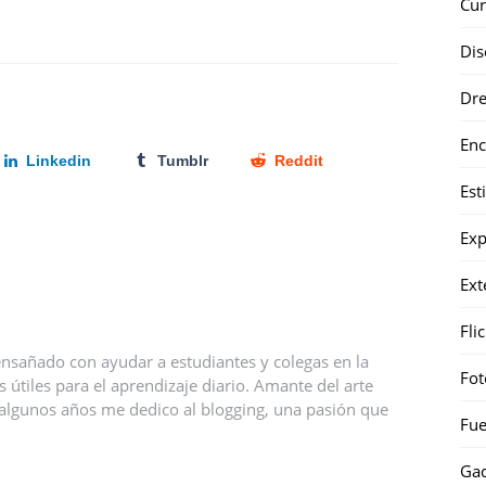
Cur
Dis
Dr
Enc
Linkedin
Tumblr
Reddit
Est
Exp
Ext
Fli
nsañado con ayudar a estudiantes y colegas en la
Fot
útiles para el aprendizaje diario. Amante del arte
ce algunos años me dedico al blogging, una pasión que
Fue
Gad