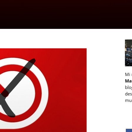
Mi
Ma
blo
des
muc