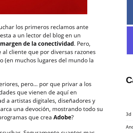
uchar los primeros reclamos ante
sta a un lector del blog en un
l margen de la conectividad
. Pero,
 al cliente que por diversas razones
cio (en muchos lugares del mundo la
C
eriores, pero… por que privar a los
vedades que vienen de aquí en
d a artistas digitales, diseñadores y
arca una devoción, mostrando todo su
3d
s programas que crea
Adobe
?
And
scuchar. Seguramente cuantos mas