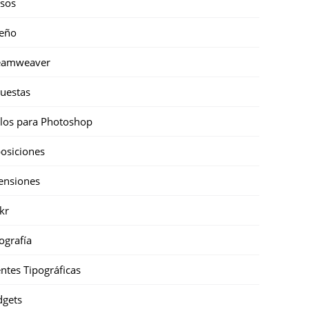
sos
eño
eamweaver
uestas
ilos para Photoshop
osiciones
ensiones
ckr
ografía
ntes Tipográficas
gets