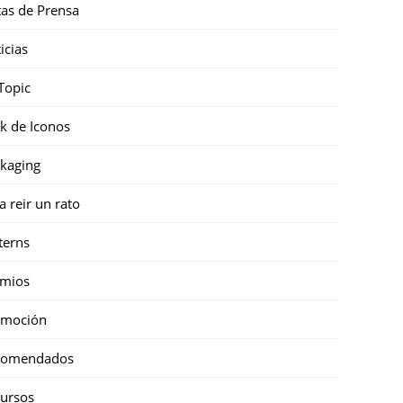
as de Prensa
icias
Topic
k de Iconos
kaging
a reir un rato
terns
emios
omoción
comendados
ursos