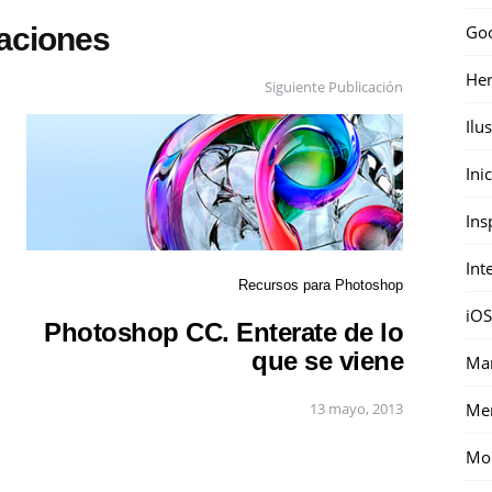
Go
caciones
Her
Siguiente Publicación
Ilu
Ini
Ins
Int
Recursos para Photoshop
iOS
Photoshop CC. Enterate de lo
que se viene
Mar
Me
13 mayo, 2013
Mon