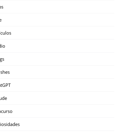
ps
e
ículos
dio
gs
shes
atGPT
ude
ncurso
iosidades