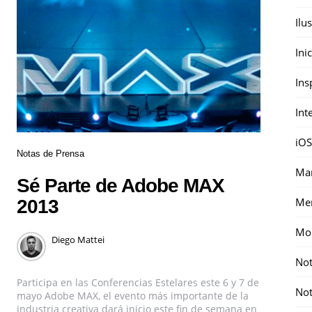
Ilu
Ini
Ins
Int
iOS
Notas de Prensa
Mar
Sé Parte de Adobe MAX
Me
2013
Mon
Diego Mattei
Not
Participa en las Conferencias Estelares este 6 y 7 de
Not
mayo Adobe MAX, el evento más importante de la
industria creativa dará inicio este fin de semana en