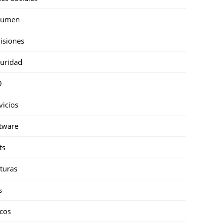
sumen
isiones
uridad
O
vicios
tware
ts
turas
s
cos