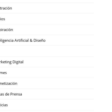
stración
cios
piración
eligencia Artificial & Diseño
keting Digital
mes
etización
as de Prensa
icias