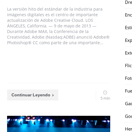
Dr
La versión hito del estándar de la industria para
Enc
imágenes digitales es el centro de importante
actualización de Adobe Creative Cloud. LOS
ÁNGELES, California. — 9 de mayo de 2013 —
Est
Durante Adobe MAX, la Conferencia de la
Creatividad, Adobe (Nasdaq:ADBE) anunció Adobe®
Exp
Photoshop® CC como parte de una importante...
Ext
Fli
Fot
Fue
Continuar Leyendo
5 min
Gad
Go
Her