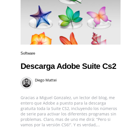
Software
Descarga Adobe Suite Cs2
Diego Mattei
Gracias a Miguel Gonzalez, un lector del blog, me
entero que Adobe a puesto para la descarga
gratuita toda la Suite CS2, incluyendo los números
de serie para activar los diferentes programas sin
problemas. Claro, mas de uno me dirá: “Pero si
vamos por la versión CS6!“. Y es verdad,...