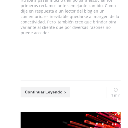
No iba a pasar mucho tiempo para escuchar los
primeros reclamos ante semejante cambio. Como
dije en respuesta a un lector del blog en un
comentario, es inevitable quedarse al margen de la
conectividad. Pero, también creo que brindar otra
variante al cliente que por diversas razones no
puede acceder...
Continuar Leyendo
1 min