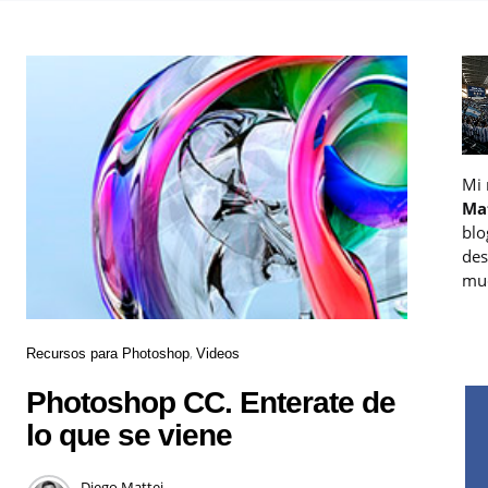
Mi
Ma
blo
des
muc
Recursos para Photoshop
Videos
Photoshop CC. Enterate de
lo que se viene
Diego Mattei