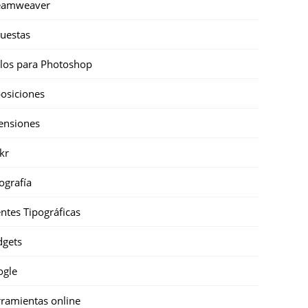
eamweaver
uestas
ilos para Photoshop
osiciones
ensiones
ckr
ografía
ntes Tipográficas
gets
ogle
ramientas online