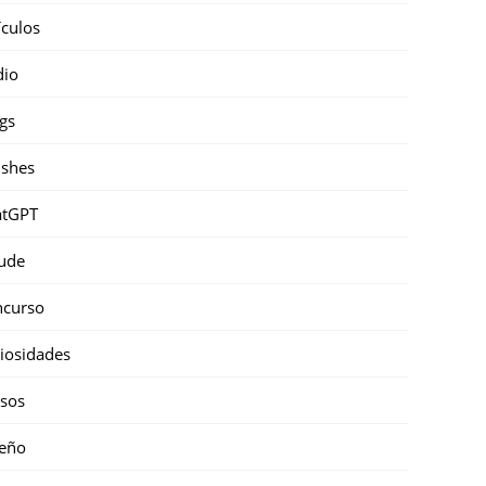
ículos
dio
gs
shes
atGPT
ude
ncurso
iosidades
sos
eño