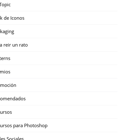
Topic
k de Iconos
kaging
a reir un rato
terns
emios
omoción
comendados
ursos
ursos para Photoshop
es Sociales