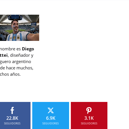
 nombre es
Diego
ttei
, diseñador y
guero argentino
de hace muchos,
hos años.
22.8K
6.9K
3.1K
SEGUIDORES
SEGUIDORES
SEGUIDORES