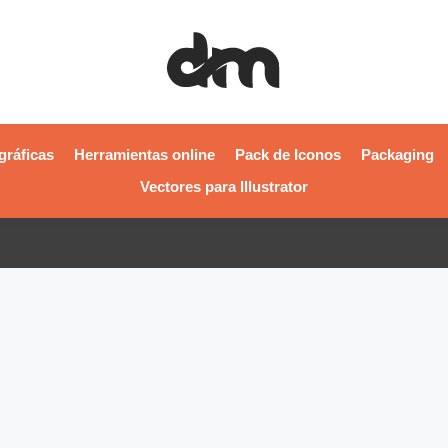
gráficas
Herramientas online
Pack de Iconos
Packaging
Vectores para Illustrator