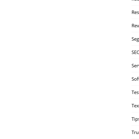
Re
Rev
Seg
SE
Ser
Sof
Tes
Tex
Tip
Tru