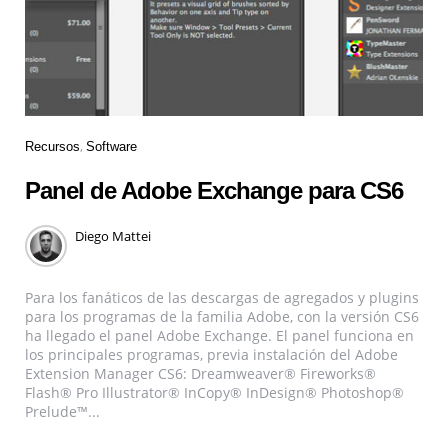
Recursos
Software
Panel de Adobe Exchange para CS6
Diego Mattei
Para los fanáticos de las descargas de agregados y plugins
para los programas de la familia Adobe, con la versión CS6
ha llegado el panel Adobe Exchange. El panel funciona en
los principales programas, previa instalación del Adobe
Extension Manager CS6: Dreamweaver® Fireworks®
Flash® Pro Illustrator® InCopy® InDesign® Photoshop®
Prelude™...