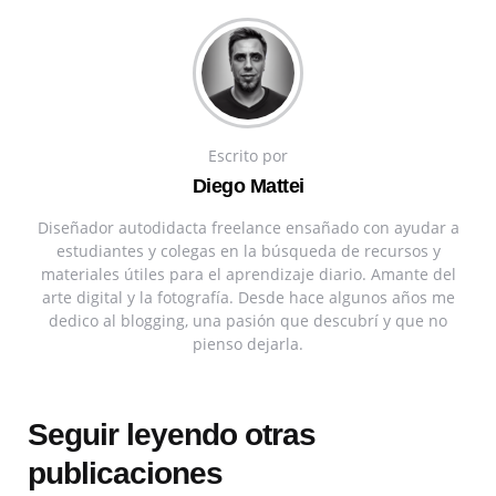
Escrito por
Diego Mattei
Diseñador autodidacta freelance ensañado con ayudar a
estudiantes y colegas en la búsqueda de recursos y
materiales útiles para el aprendizaje diario. Amante del
arte digital y la fotografía. Desde hace algunos años me
dedico al blogging, una pasión que descubrí y que no
pienso dejarla.
Seguir leyendo otras
publicaciones