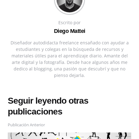
Escrito por
Diego Mattei
Diseñador autodidacta freelance ensañado con ayudar a
estudiantes y colegas en la búsqueda de recursos y
materiales útiles para el aprendizaje diario. Amante del
arte digital y la fotografía. Desde hace algunos años me
dedico al blogging, una pasión que descubrí y que no
pienso dejarla.
Seguir leyendo otras
publicaciones
Publicación Anterior