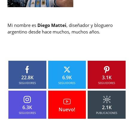
Mi nombre es
Diego Mattei
, diseñador y bloguero
argentino desde hace muchos, muchos años.
22.8K
6.9K
3.1K
SEGUIDORES
SEGUIDORES
SEGUIDORES
6.3K
2.1K
Nuevo!
SEGUIDORES
PUBLICACIONES