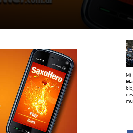
Mi
Ma
blo
des
muc