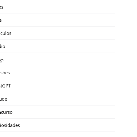
ps
e
ículos
dio
gs
shes
atGPT
ude
ncurso
iosidades