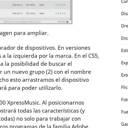
Cur
Dis
Dr
magen para ampliar.
Enc
rador de dispositivos. En versiones
Est
a la izquierda por la marca. En el CS5,
Exp
a la posibilidad de buscar el
ar un nuevo grupo (2) con el nombre
Ext
cho esto arrastramos el dispositivo
rá para poder utilizarlo.
Fli
Fot
00 XpressMusic. Al posicionarnos
trará todas las características (y
Fue
das) no solo para trabajar con
Gad
ros programas de la familia Adobe.