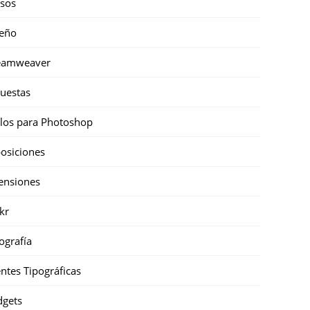
sos
eño
eamweaver
uestas
ilos para Photoshop
osiciones
ensiones
ckr
ografía
ntes Tipográficas
gets