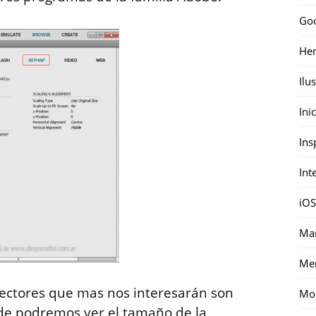
Go
Her
Ilu
Ini
Ins
Int
iOS
Mar
Me
sectores que mas nos interesarán son
Mon
de podremos ver el tamaño de la