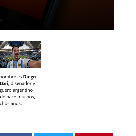
 nombre es
Diego
ttei
, diseñador y
guero argentino
de hace muchos,
hos años.