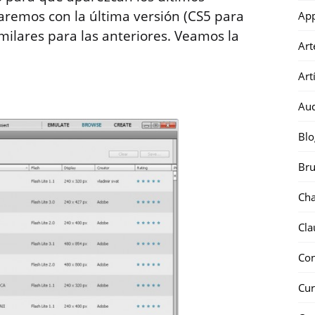
jaremos con la última versión (CS5 para
Ap
milares para las anteriores. Veamos la
Art
Art
Au
Blo
Bru
Ch
Cla
Co
Cur