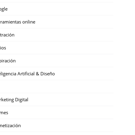
ogle
ramientas online
stración
cios
piración
eligencia Artificial & Diseño
keting Digital
mes
etización