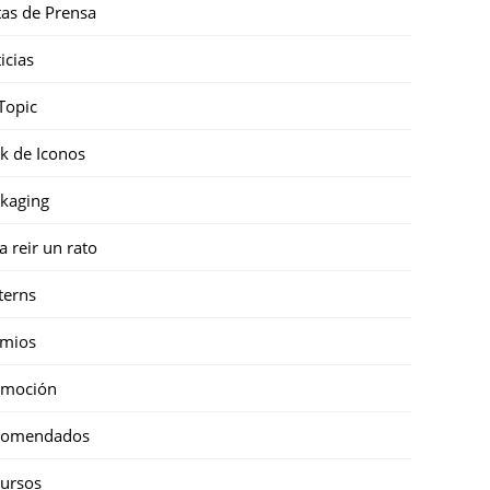
as de Prensa
icias
Topic
k de Iconos
kaging
a reir un rato
terns
emios
omoción
comendados
ursos