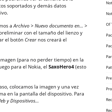
Not
tos soportados y demás datos
ivo.
Not
Of 
amos a
Archivo
>
Nuevo documento en…
>
preliminar con el tamaño del lienzo y
Pac
nar el botón
Crear
nos creará el
Pac
Par
 imagen (para no perder tiempo) en la
juego para el Nokia, el
SaxoHero4
(esto
Pat
Pr
caso, colocamos la imagen y una vez
Pr
 en la pantalla del dispositivo. Para
Re
b y Dispositivos…
Rec