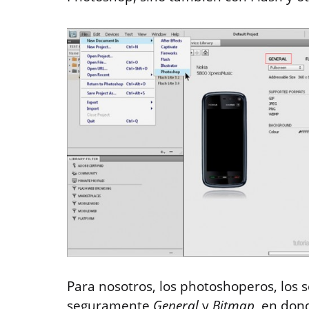
Para nosotros, los photoshoperos, los 
seguramente
General
y
Bitmap
, en don