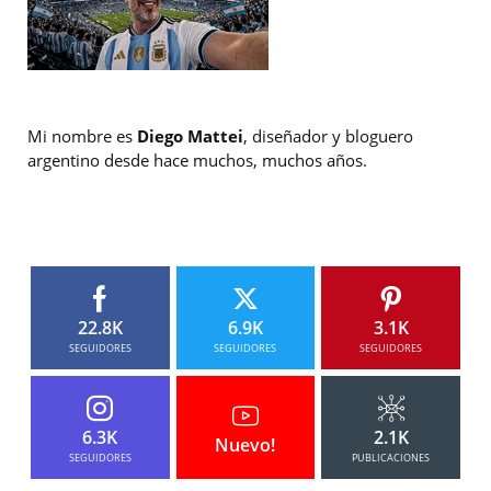
Mi nombre es
Diego Mattei
, diseñador y bloguero
argentino desde hace muchos, muchos años.
22.8K
6.9K
3.1K
SEGUIDORES
SEGUIDORES
SEGUIDORES
6.3K
2.1K
Nuevo!
SEGUIDORES
PUBLICACIONES