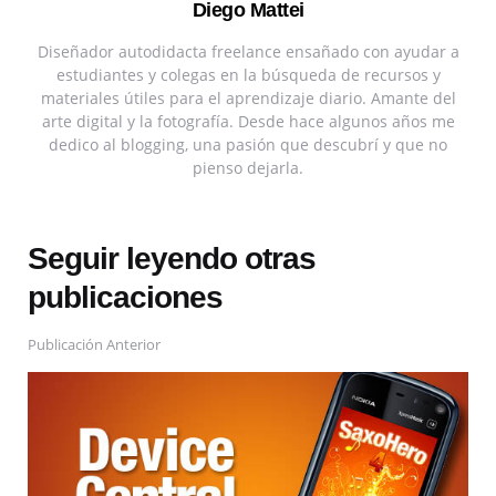
Diego Mattei
Diseñador autodidacta freelance ensañado con ayudar a
estudiantes y colegas en la búsqueda de recursos y
materiales útiles para el aprendizaje diario. Amante del
arte digital y la fotografía. Desde hace algunos años me
dedico al blogging, una pasión que descubrí y que no
pienso dejarla.
Seguir leyendo otras
publicaciones
Publicación Anterior