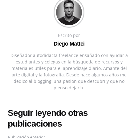
Escrito por
Diego Mattei
Diseñador autodidacta freelance ensañado con ayudar a
estudiantes y colegas en la búsqueda de recursos y
materiales útiles para el aprendizaje diario. Amante del
arte digital y la fotografía. Desde hace algunos años me
dedico al blogging, una pasión que descubrí y que no
pienso dejarla.
Seguir leyendo otras
publicaciones
Publicación Anterior