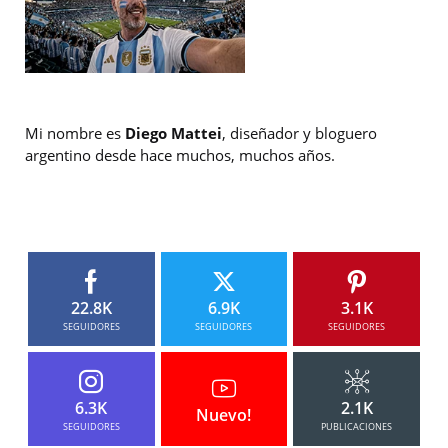
Mi nombre es
Diego Mattei
, diseñador y bloguero
argentino desde hace muchos, muchos años.
22.8K
6.9K
3.1K
SEGUIDORES
SEGUIDORES
SEGUIDORES
6.3K
2.1K
Nuevo!
SEGUIDORES
PUBLICACIONES