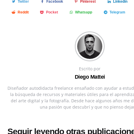
Twitter
Facebook
Pinterest
Linkedin
Reddit
Pocket
Whatsapp
Telegram
Escrito por
Diego Mattei
Diseñador autodidacta freelance ensañado con ayudar a estud
la búsqueda de recursos y materiales útiles para el aprendiz
del arte digital y la fotografía. Desde hace algunos años me d
una pasión que descubrí y que no pienso dejar
Seguir leyendo otras publicacion