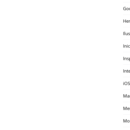
Go
Her
Ilu
Ini
Ins
Int
iOS
Mar
Me
Mon