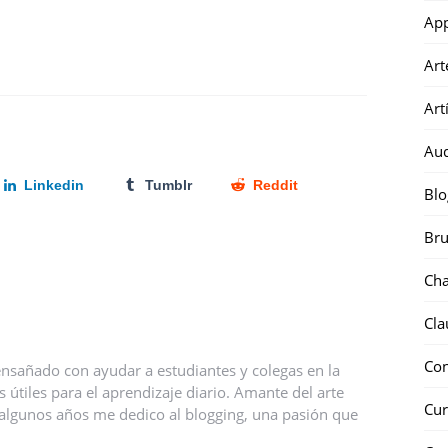
Ap
Art
Art
Au
Linkedin
Tumblr
Reddit
Blo
Bru
Ch
Cla
Co
nsañado con ayudar a estudiantes y colegas en la
útiles para el aprendizaje diario. Amante del arte
Cur
ce algunos años me dedico al blogging, una pasión que