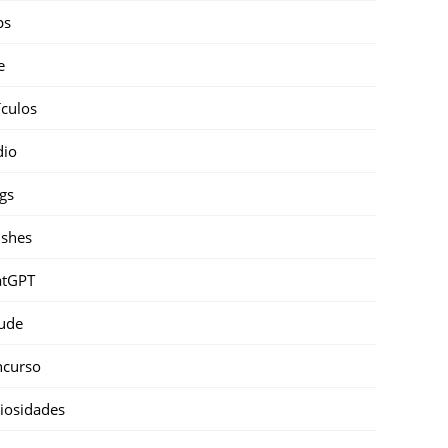
ps
e
ículos
dio
gs
shes
atGPT
ude
ncurso
iosidades