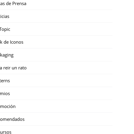
as de Prensa
icias
Topic
k de Iconos
kaging
a reir un rato
terns
emios
omoción
comendados
ursos