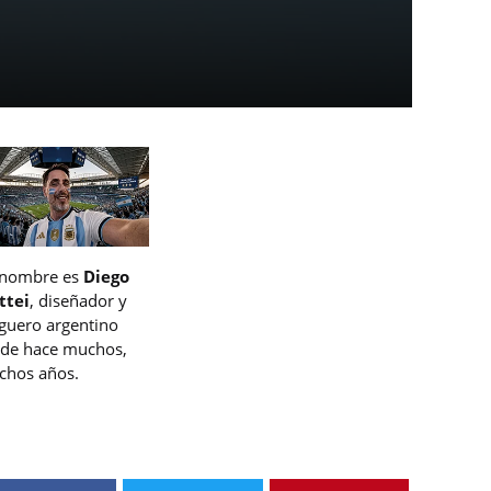
 nombre es
Diego
ttei
, diseñador y
guero argentino
de hace muchos,
hos años.