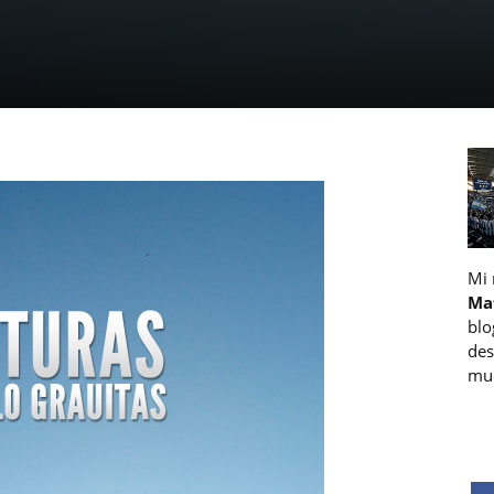
Mi
Ma
blo
des
muc