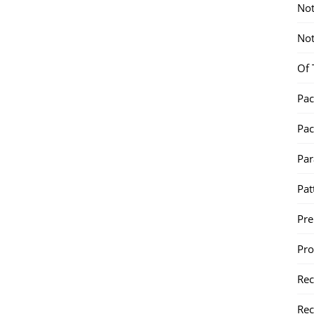
Not
Not
Of 
Pac
Pac
Par
Pat
Pr
Pr
Re
Rec