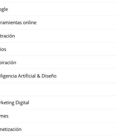
ogle
ramientas online
stración
cios
piración
eligencia Artificial & Diseño
keting Digital
mes
etización