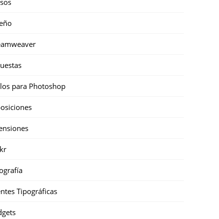
sos
eño
eamweaver
uestas
ilos para Photoshop
osiciones
ensiones
ckr
ografía
ntes Tipográficas
gets