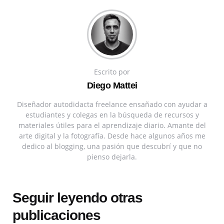
Escrito por
Diego Mattei
Diseñador autodidacta freelance ensañado con ayudar a
estudiantes y colegas en la búsqueda de recursos y
materiales útiles para el aprendizaje diario. Amante del
arte digital y la fotografía. Desde hace algunos años me
dedico al blogging, una pasión que descubrí y que no
pienso dejarla.
Seguir leyendo otras
publicaciones