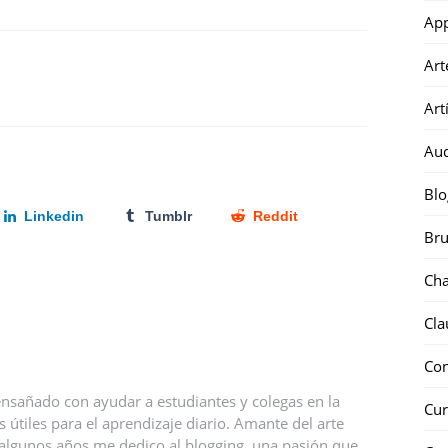
Ap
Art
Art
Au
Blo
Linkedin
Tumblr
Reddit
Bru
Ch
Cla
Co
nsañado con ayudar a estudiantes y colegas en la
Cur
útiles para el aprendizaje diario. Amante del arte
ce algunos años me dedico al blogging, una pasión que