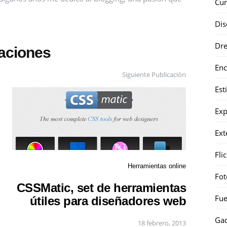
Cur
Dis
Dr
caciones
Enc
Siguiente Publicación
Est
Exp
Ext
Fli
Herramientas online
Fot
CSSMatic, set de herramientas
Fue
útiles para diseñadores web
Gad
18 febrero, 2013