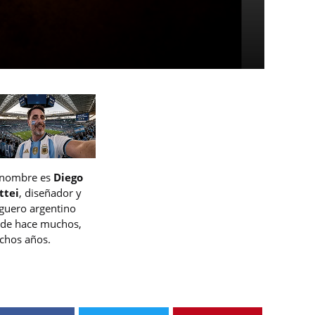
 nombre es
Diego
ttei
, diseñador y
guero argentino
de hace muchos,
hos años.