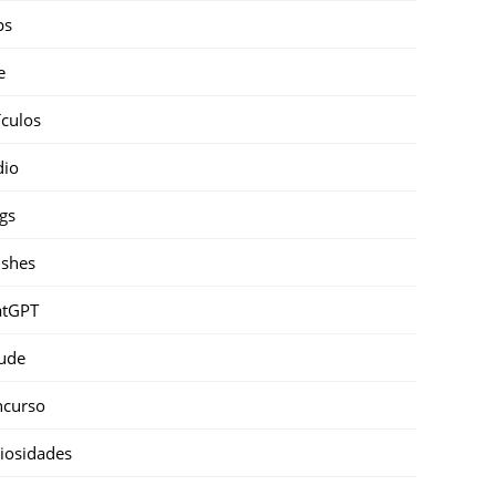
ps
e
ículos
dio
gs
shes
atGPT
ude
ncurso
iosidades