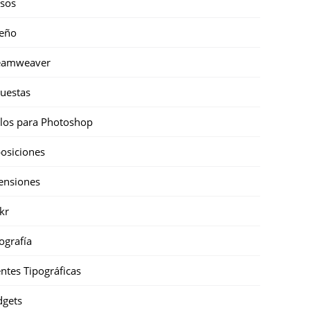
sos
eño
eamweaver
uestas
ilos para Photoshop
osiciones
ensiones
ckr
ografía
ntes Tipográficas
gets