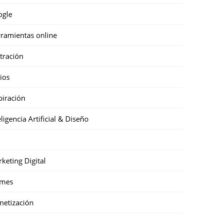
ogle
ramientas online
stración
cios
piración
eligencia Artificial & Diseño
keting Digital
mes
etización