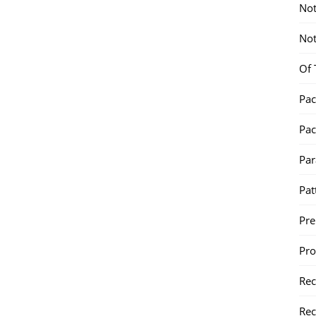
Not
Not
Of 
Pac
Pac
Par
Pat
Pr
Pr
Re
Rec