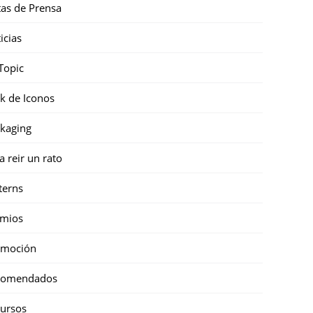
as de Prensa
icias
Topic
k de Iconos
kaging
a reir un rato
terns
emios
omoción
comendados
ursos