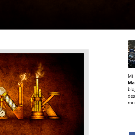
Mi
Ma
blo
des
muc