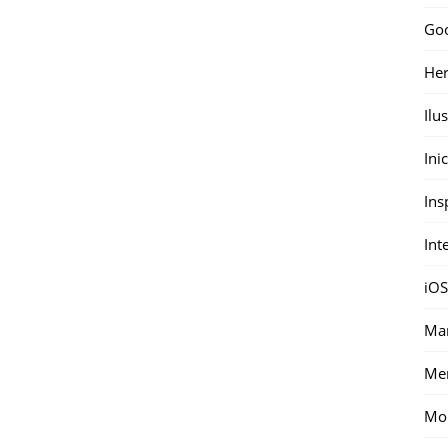
Go
Her
Ilu
Ini
Ins
Int
iOS
Mar
Me
Mon