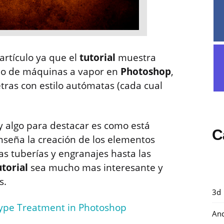
artículo ya que el
tutorial
muestra
ilo de máquinas a vapor en
Photoshop
,
tras con estilo autómatas (cada cual
ay algo para destacar es como está
C
enseña la creación de los elementos
s tuberías y engranajes hasta las
utorial
sea mucho mas interesante y
s.
3d
ype Treatment in Photoshop
And