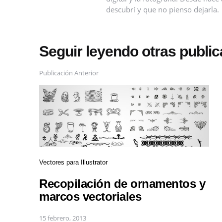
descubrí y que no pienso dejarla.
Seguir leyendo otras publi
Publicación Anterior
Vectores para Illustrator
Recopilación de ornamentos y
marcos vectoriales
15 febrero, 2013