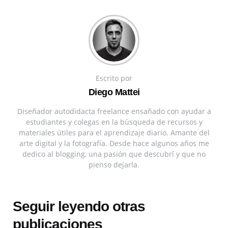
Escrito por
Diego Mattei
Diseñador autodidacta freelance ensañado con ayudar a
estudiantes y colegas en la búsqueda de recursos y
materiales útiles para el aprendizaje diario. Amante del
arte digital y la fotografía. Desde hace algunos años me
dedico al blogging, una pasión que descubrí y que no
pienso dejarla.
Seguir leyendo otras
publicaciones