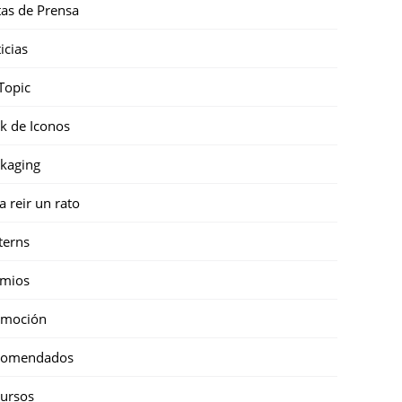
as de Prensa
icias
Topic
k de Iconos
kaging
a reir un rato
terns
emios
omoción
comendados
ursos