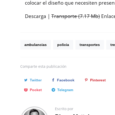
colocar el diseño que necesiten presen
Descarga |
Transporte (7.17 Mb)
Enlace
ambulancias
policia
transportes
tr
Comparte
esta publicación
Twitter
Facebook
Pinterest
Pocket
Telegram
Escrito por