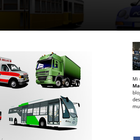
Mi
Ma
blo
des
muc