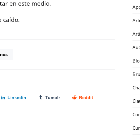
tar en este medio.
Ap
 caído.
Art
Art
Au
enes
Blo
Bru
Ch
Linkedin
Tumblr
Reddit
Cla
Co
Cur