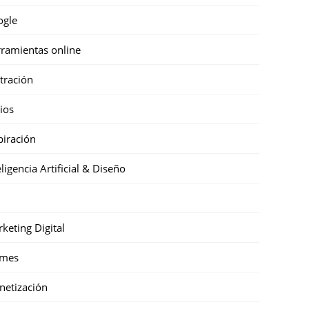
ogle
ramientas online
stración
cios
piración
eligencia Artificial & Diseño
keting Digital
mes
etización