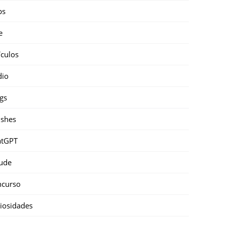
ps
e
ículos
dio
gs
shes
atGPT
ude
ncurso
iosidades