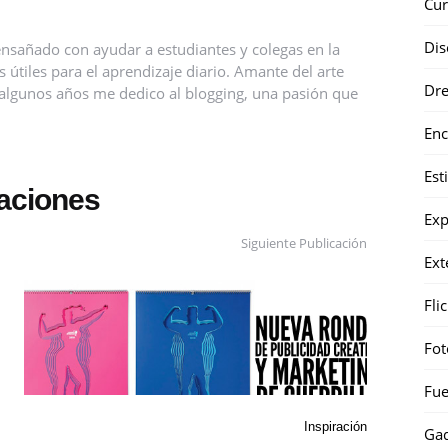
Cur
Dis
nsañado con ayudar a estudiantes y colegas en la
útiles para el aprendizaje diario. Amante del arte
Dr
ce algunos años me dedico al blogging, una pasión que
Enc
Est
caciones
Exp
Siguiente Publicación
Ext
Fli
Fot
Fue
Inspiración
Gad