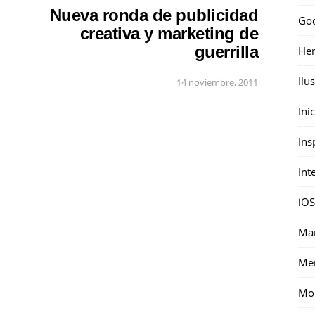
Nueva ronda de publicidad
Go
creativa y marketing de
guerrilla
Her
Ilu
14 noviembre, 2011
Ini
Ins
Int
iOS
Mar
Me
Mon