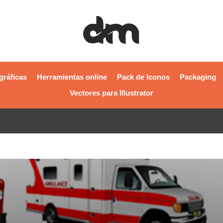
gráficas
Herramientas online
Pack de Iconos
Packaging
Vectores para Illustrator