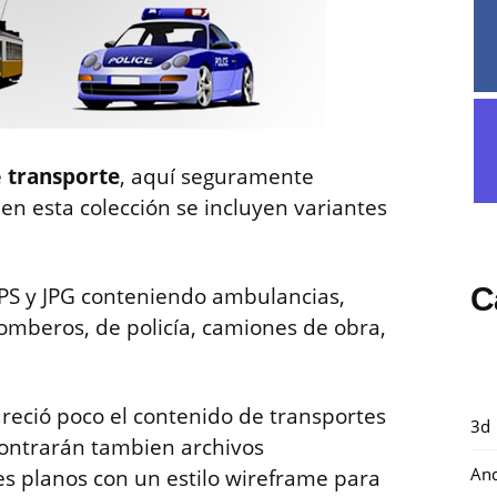
e
transporte
, aquí seguramente
n esta colección se incluyen variantes
C
EPS y JPG conteniendo ambulancias,
bomberos, de policía, camiones de obra,
pareció poco el contenido de transportes
3d
contrarán tambien archivos
And
es planos con un estilo wireframe para