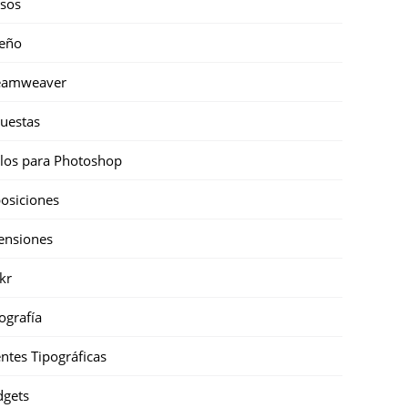
sos
eño
eamweaver
uestas
ilos para Photoshop
osiciones
ensiones
ckr
ografía
ntes Tipográficas
gets