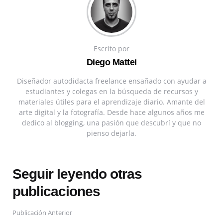
Escrito por
Diego Mattei
Diseñador autodidacta freelance ensañado con ayudar a
estudiantes y colegas en la búsqueda de recursos y
materiales útiles para el aprendizaje diario. Amante del
arte digital y la fotografía. Desde hace algunos años me
dedico al blogging, una pasión que descubrí y que no
pienso dejarla.
Seguir leyendo otras
publicaciones
Publicación Anterior