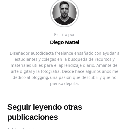
Escrito por
Diego Mattei
Diseñador autodidacta freelance ensañado con ayudar a
estudiantes y colegas en la búsqueda de recursos y
materiales útiles para el aprendizaje diario. Amante del
arte digital y la fotografía. Desde hace algunos años me
dedico al blogging, una pasión que descubrí y que no
pienso dejarla.
Seguir leyendo otras
publicaciones