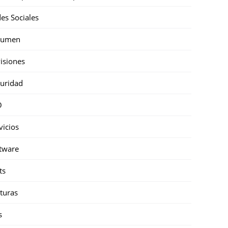
es Sociales
sumen
isiones
uridad
O
vicios
tware
ts
turas
s