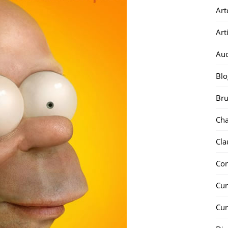
Art
Art
Au
Blo
Bru
Ch
Cla
Co
Cur
Cur