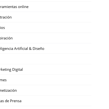
ramientas online
stración
cios
piración
eligencia Artificial & Diseño
keting Digital
mes
etización
as de Prensa