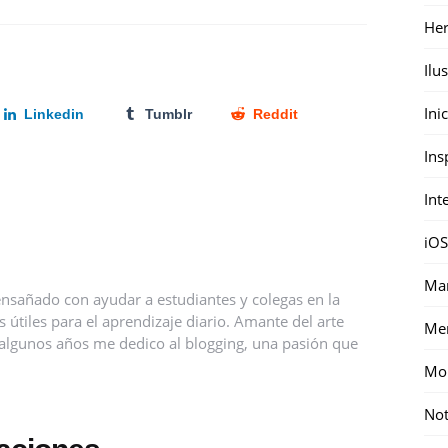
Her
Ilu
Ini
Linkedin
Tumblr
Reddit
Ins
Int
iOS
Mar
nsañado con ayudar a estudiantes y colegas en la
útiles para el aprendizaje diario. Amante del arte
Me
ce algunos años me dedico al blogging, una pasión que
Mon
Not