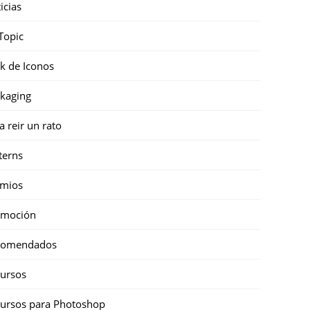
icias
Topic
k de Iconos
kaging
a reir un rato
terns
emios
omoción
comendados
ursos
ursos para Photoshop