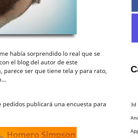
 me había sorprendido lo real que se
on el blog del autor de este
C
, parece ser que tiene tela y para rato,
on…
de pedidos publicará una encuesta para
3d
And
Ap