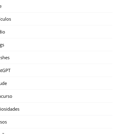
e
ículos
dio
gs
shes
atGPT
ude
ncurso
iosidades
sos