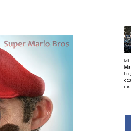
Mi
Ma
blo
des
muc