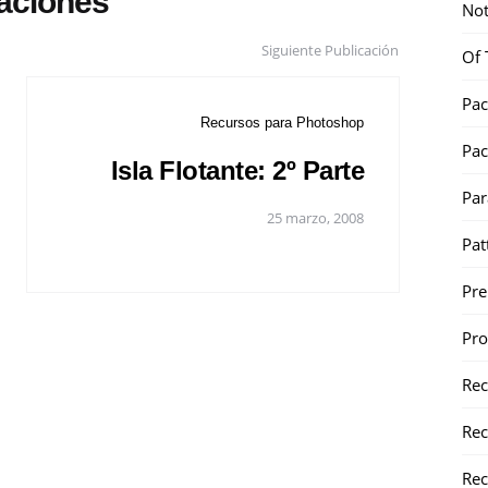
caciones
Not
Siguiente Publicación
Of 
Pac
Recursos para Photoshop
Pac
Isla Flotante: 2º Parte
Par
25 marzo, 2008
Pat
Pr
Pr
Re
Rec
Rec