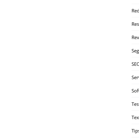
Red
Re
Rev
Seg
SE
Ser
Sof
Tes
Tex
Tip