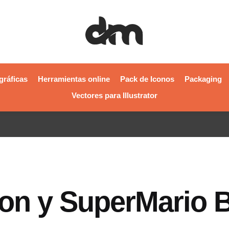
gráficas
Herramientas online
Pack de Iconos
Packaging
Vectores para Illustrator
n y SuperMario B