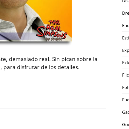
Dis
Dr
Enc
Est
Exp
e, demasiado real. Sin pican sobre la
Ext
 para disfrutar de los detalles.
Fli
Fot
Fue
Gad
Go