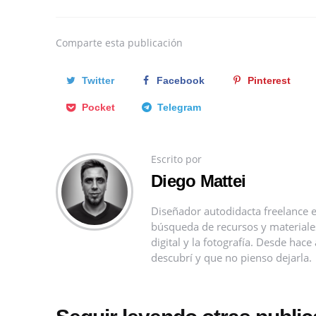
Comparte
esta publicación
Twitter
Facebook
Pinterest
Pocket
Telegram
Escrito por
Diego Mattei
Diseñador autodidacta freelance e
búsqueda de recursos y materiales 
digital y la fotografía. Desde ha
descubrí y que no pienso dejarla.