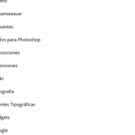
eño
eamweaver
uestas
ilos para Photoshop
osiciones
ensiones
ckr
ografía
ntes Tipográficas
gets
ogle