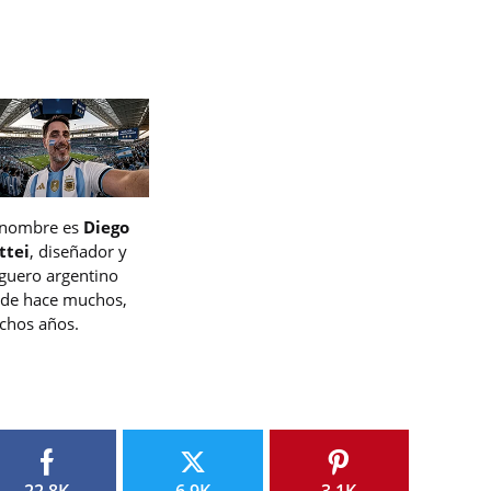
 nombre es
Diego
ttei
, diseñador y
guero argentino
de hace muchos,
hos años.
22.8K
6.9K
3.1K