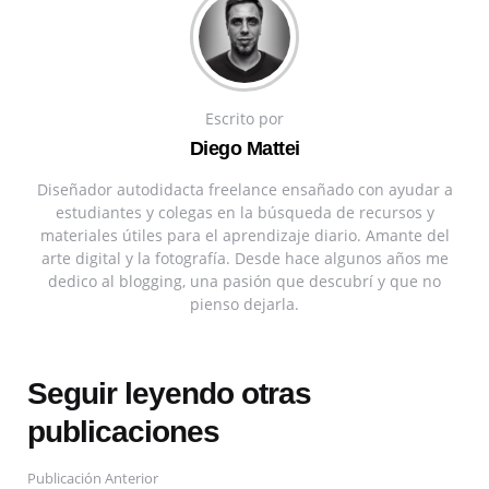
Escrito por
Diego Mattei
Diseñador autodidacta freelance ensañado con ayudar a
estudiantes y colegas en la búsqueda de recursos y
materiales útiles para el aprendizaje diario. Amante del
arte digital y la fotografía. Desde hace algunos años me
dedico al blogging, una pasión que descubrí y que no
pienso dejarla.
Seguir leyendo otras
publicaciones
Publicación Anterior