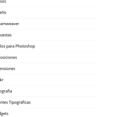
sos
eño
eamweaver
uestas
ilos para Photoshop
osiciones
ensiones
ckr
ografía
ntes Tipográficas
gets