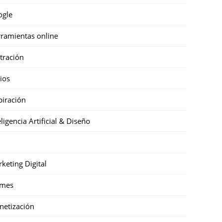
ogle
ramientas online
stración
cios
piración
eligencia Artificial & Diseño
keting Digital
mes
etización