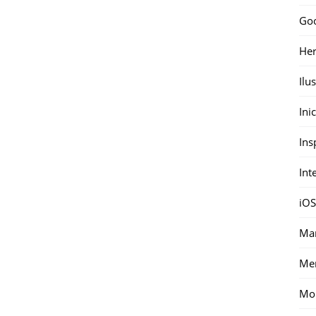
Go
Her
Ilu
Ini
Ins
Int
iOS
Mar
Me
Mon