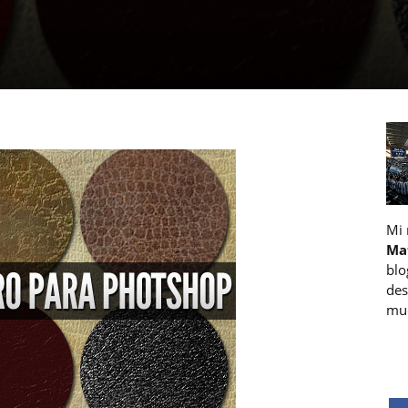
Mi
Ma
blo
des
muc