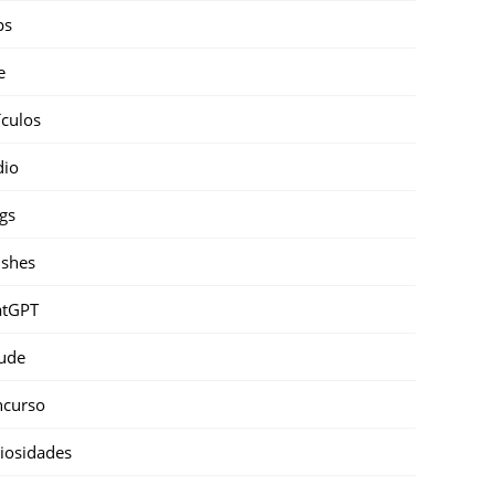
ps
e
ículos
dio
gs
shes
atGPT
ude
ncurso
iosidades