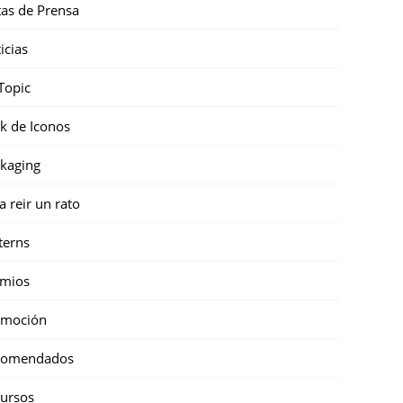
as de Prensa
icias
Topic
k de Iconos
kaging
a reir un rato
terns
emios
omoción
comendados
ursos