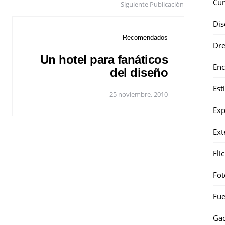
Cur
Siguiente Publicación
Dis
Recomendados
Dr
Un hotel para fanáticos
Enc
del diseño
Est
25 noviembre, 2010
Exp
Ext
Fli
Fot
Fue
Gad