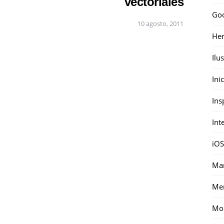
vectoriales
Go
10 agosto, 2011
Her
Ilu
Ini
Ins
Int
iOS
Mar
Me
Mon