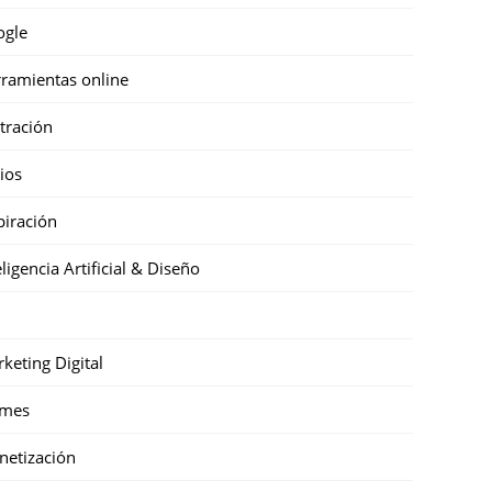
ogle
ramientas online
stración
cios
piración
eligencia Artificial & Diseño
keting Digital
mes
etización