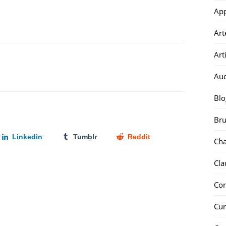
Ap
Art
Art
Au
Blo
Bru
Linkedin
Tumblr
Reddit
Ch
Cla
Co
Cur