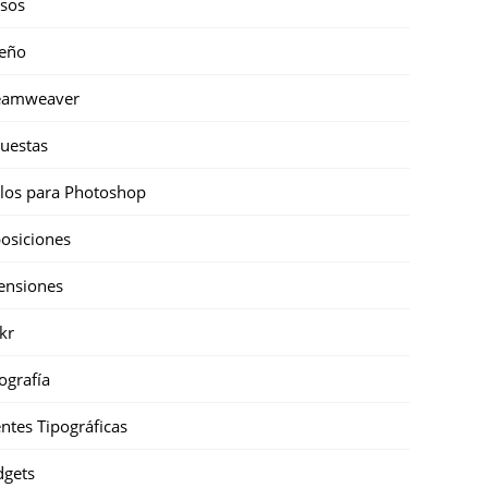
sos
eño
eamweaver
uestas
ilos para Photoshop
osiciones
ensiones
ckr
ografía
ntes Tipográficas
gets