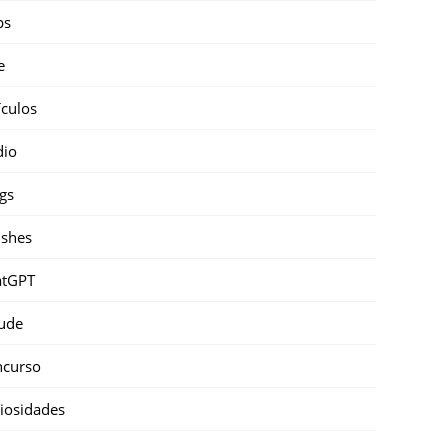
ps
e
ículos
dio
gs
shes
atGPT
ude
ncurso
iosidades