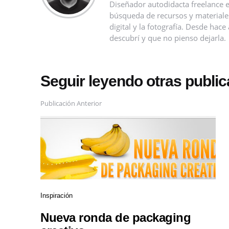
Diseñador autodidacta freelance e
búsqueda de recursos y materiales 
digital y la fotografía. Desde ha
descubrí y que no pienso dejarla.
Seguir leyendo otras publi
Publicación Anterior
Inspiración
Nueva ronda de packaging