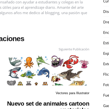
Cur
nsañado con ayudar a estudiantes y colegas en la
útiles para el aprendizaje diario. Amante del arte
Dis
ce algunos años me dedico al blogging, una pasión que
Dr
Enc
caciones
Est
Siguiente Publicación
Exp
Ext
Fli
Fot
Vectores para Illustrator
Fue
Nuevo set de animales cartoon
Gad