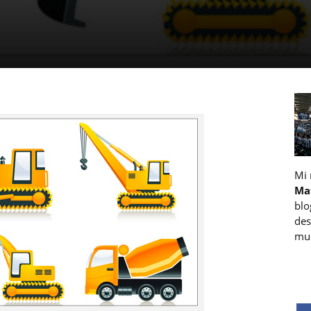
Mi
Ma
blo
des
muc