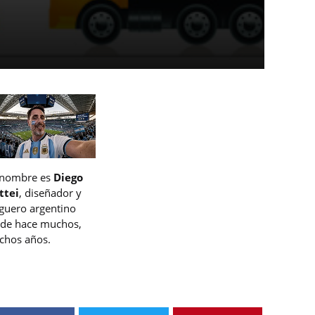
 nombre es
Diego
ttei
, diseñador y
guero argentino
de hace muchos,
hos años.