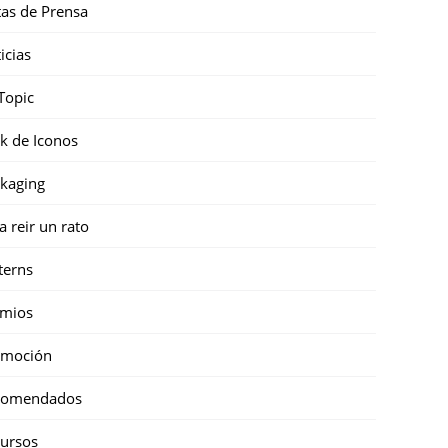
as de Prensa
icias
Topic
k de Iconos
kaging
a reir un rato
terns
emios
omoción
comendados
ursos