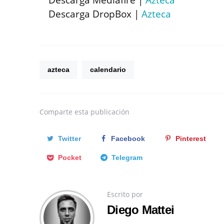
Descarga Mediafire |
Azteca
Descarga DropBox |
Azteca
azteca
calendario
Comparte
esta publicación
Twitter
Facebook
Pinterest
Pocket
Telegram
Escrito por
Diego Mattei