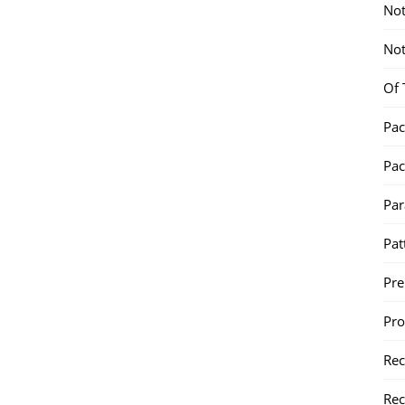
Not
Not
Of 
Pac
Pac
Par
Pat
Pr
Pr
Re
Rec