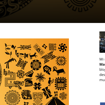
Mi
Ma
blo
des
muc