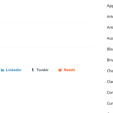
Ap
Art
Art
Au
Blo
Bru
Linkedin
Tumblr
Reddit
Ch
Cla
Co
Cur