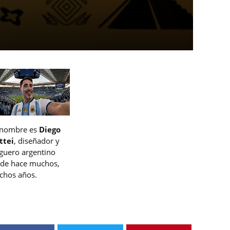
 nombre es
Diego
ttei
, diseñador y
guero argentino
de hace muchos,
hos años.