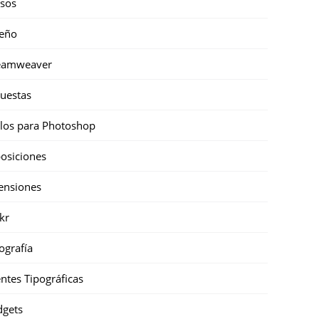
sos
eño
eamweaver
uestas
ilos para Photoshop
osiciones
ensiones
ckr
ografía
ntes Tipográficas
gets