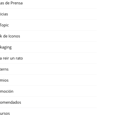
as de Prensa
icias
Topic
k de Iconos
kaging
a reir un rato
terns
emios
omoción
comendados
ursos