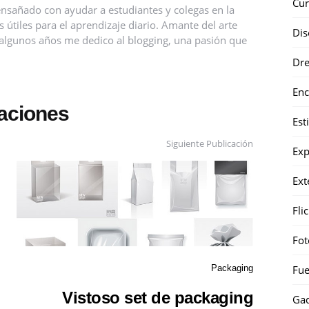
Cur
nsañado con ayudar a estudiantes y colegas en la
útiles para el aprendizaje diario. Amante del arte
Dis
ce algunos años me dedico al blogging, una pasión que
Dr
Enc
caciones
Est
Siguiente Publicación
Exp
Ext
Fli
Fot
Packaging
Fue
Vistoso set de packaging
Gad