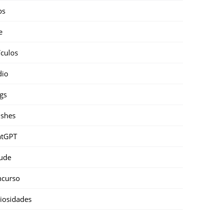
ps
e
ículos
dio
gs
shes
atGPT
ude
ncurso
iosidades