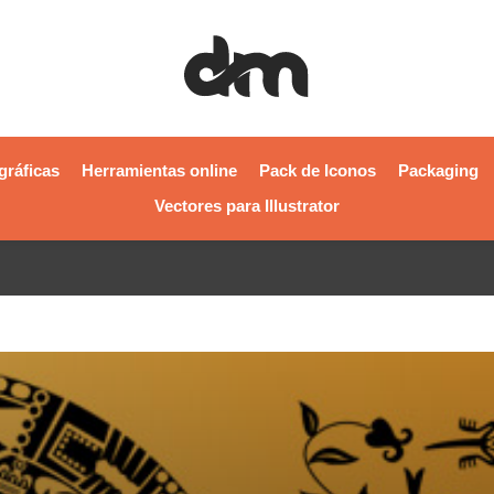
gráficas
Herramientas online
Pack de Iconos
Packaging
Vectores para Illustrator