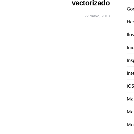
vectorizado
Go
22 mayo, 2013
Her
Ilu
Ini
Ins
Int
iOS
Mar
Me
Mon