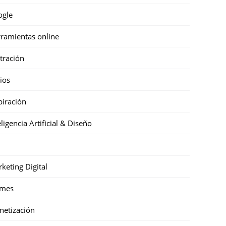
ogle
ramientas online
stración
cios
piración
eligencia Artificial & Diseño
keting Digital
mes
etización