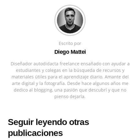
Escrito por
Diego Mattei
Diseñador autodidacta freelance ensañado con ayudar a
estudiantes y colegas en la búsqueda de recursos y
materiales útiles para el aprendizaje diario. Amante del
arte digital y la fotografía. Desde hace algunos años me
dedico al blogging, una pasión que descubrí y que no
pienso dejarla.
Seguir leyendo otras
publicaciones