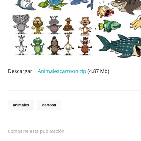
Descargar |
Animalescartoon.zip
(4.87 Mb)
animales
cartoon
Comparte
esta publicación