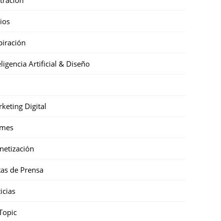
cios
piración
eligencia Artificial & Diseño
keting Digital
mes
etización
as de Prensa
icias
Topic