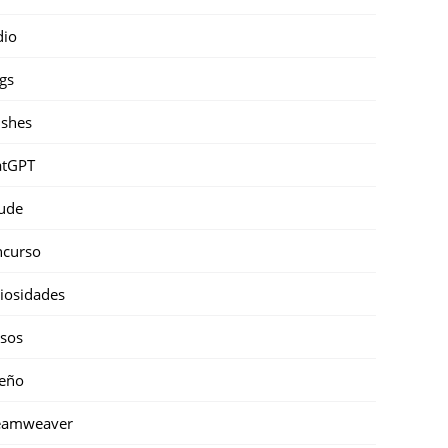
dio
gs
shes
atGPT
ude
ncurso
iosidades
sos
eño
eamweaver