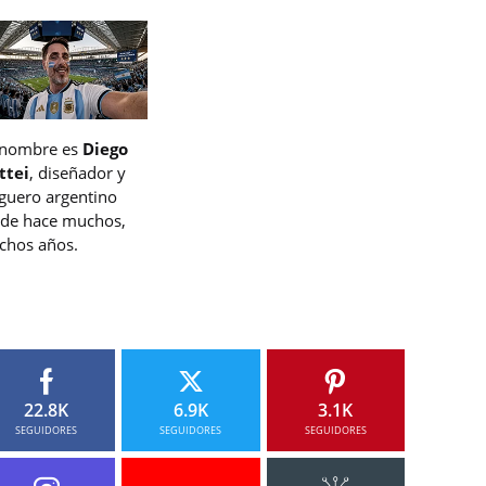
 nombre es
Diego
ttei
, diseñador y
guero argentino
de hace muchos,
hos años.
22.8K
6.9K
3.1K
SEGUIDORES
SEGUIDORES
SEGUIDORES