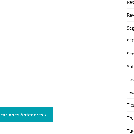
Re
Rev
Seg
SE
Ser
Sof
Tes
Tex
Tip
icaciones Anteriores
Tru
Tut