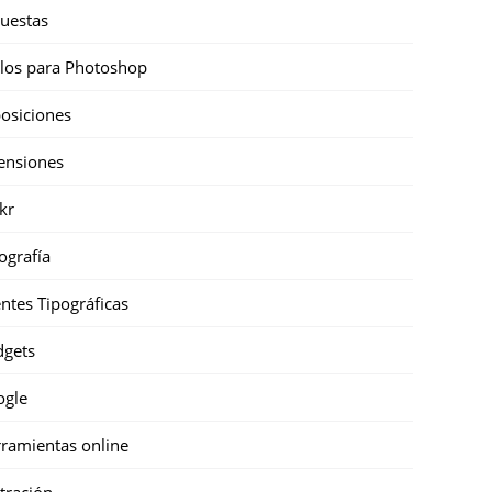
uestas
ilos para Photoshop
osiciones
ensiones
ckr
ografía
ntes Tipográficas
gets
ogle
ramientas online
stración