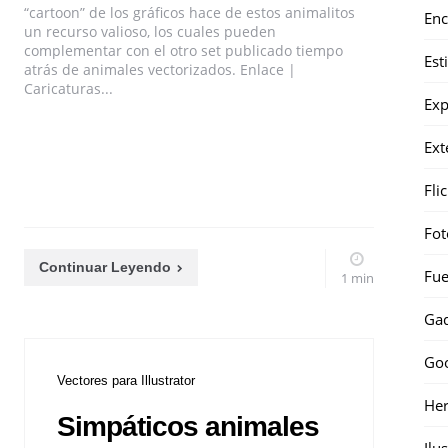
“cartoon” de los gráficos hace de estos animalitos
Enc
un recurso valioso, los cuales pueden
complementar con el otro set publicado tiempo
Est
atrás de animales vectorizados. Enlace |
Caricaturas...
Exp
Ext
Fli
Fot
Continuar Leyendo
Fue
1 min
Gad
Go
Vectores para Illustrator
Her
Simpáticos animales
Ilu