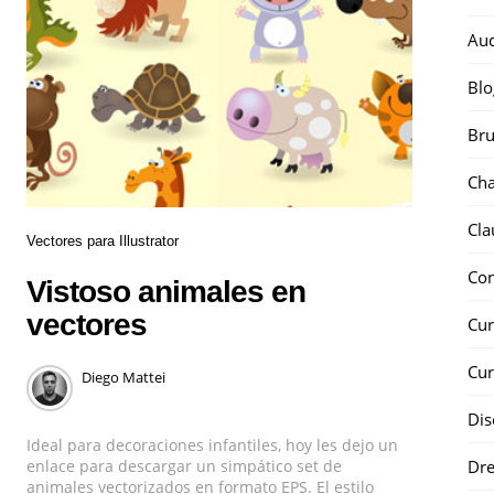
Au
Blo
Bru
Ch
Cla
Vectores para Illustrator
Co
Vistoso animales en
vectores
Cur
Cur
Diego Mattei
Dis
Ideal para decoraciones infantiles, hoy les dejo un
Dr
enlace para descargar un simpático set de
animales vectorizados en formato EPS. El estilo