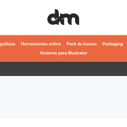
gráficas
Herramientas online
Pack de Iconos
Packaging
Vectores para Illustrator