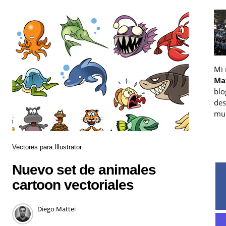
Mi
Ma
blo
des
muc
Vectores para Illustrator
Nuevo set de animales
cartoon vectoriales
Diego Mattei