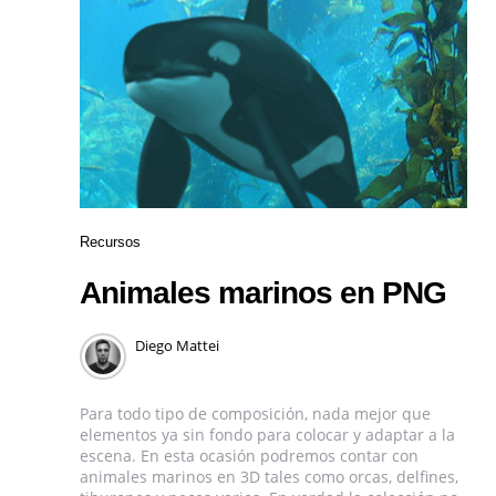
Recursos
Animales marinos en PNG
Diego Mattei
Para todo tipo de composición, nada mejor que
elementos ya sin fondo para colocar y adaptar a la
escena. En esta ocasión podremos contar con
animales marinos en 3D tales como orcas, delfines,