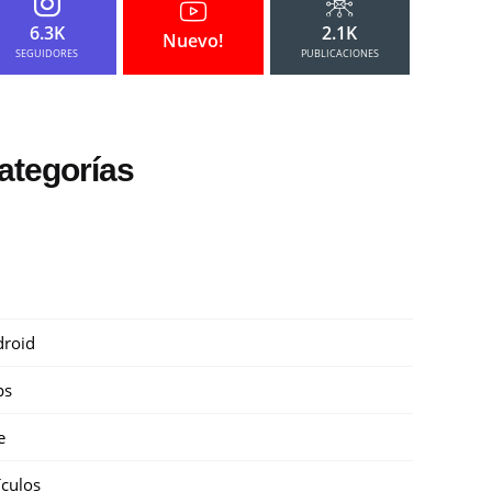
6.3K
2.1K
Nuevo!
SEGUIDORES
PUBLICACIONES
ategorías
roid
ps
e
ículos