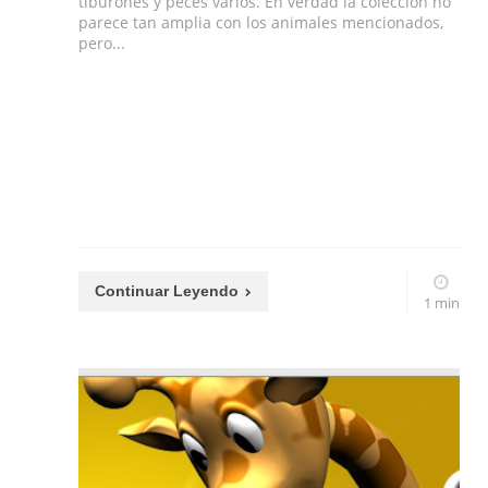
tiburones y peces varios. En verdad la colección no
parece tan amplia con los animales mencionados,
pero...
Continuar Leyendo
1 min