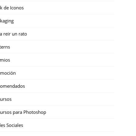
k de Iconos
kaging
a reir un rato
terns
emios
omoción
comendados
ursos
ursos para Photoshop
es Sociales