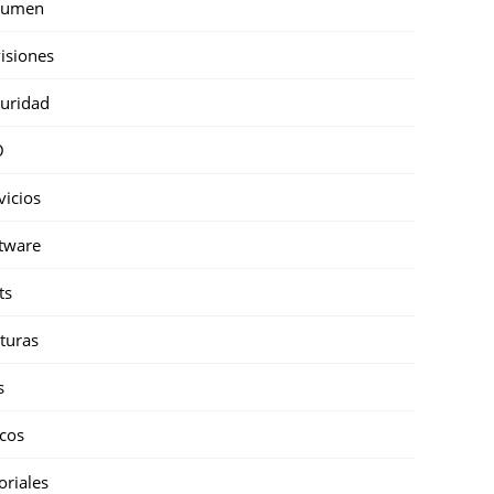
sumen
isiones
uridad
O
vicios
tware
ts
turas
s
cos
oriales