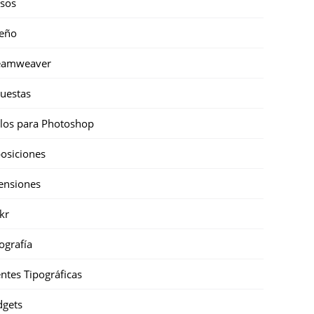
sos
eño
eamweaver
uestas
ilos para Photoshop
osiciones
ensiones
ckr
ografía
ntes Tipográficas
gets