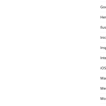
Go
Her
Ilu
Ini
Ins
Int
iOS
Mar
Me
Mon