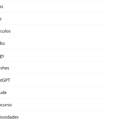
ps
e
ículos
dio
gs
shes
atGPT
ude
ncurso
iosidades