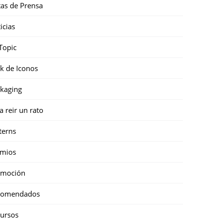
as de Prensa
icias
Topic
k de Iconos
kaging
a reir un rato
terns
emios
omoción
comendados
ursos