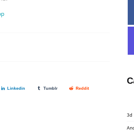
op
C
Linkedin
Tumblr
Reddit
3d
And