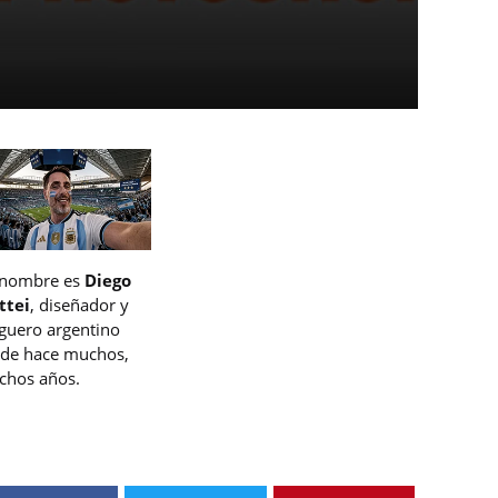
 nombre es
Diego
ttei
, diseñador y
guero argentino
de hace muchos,
hos años.