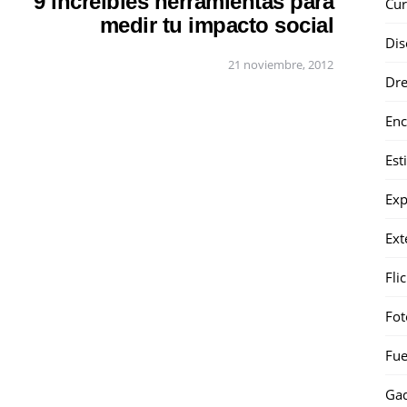
9 increíbles herramientas para
Cur
medir tu impacto social
Dis
21 noviembre, 2012
Dr
Enc
Est
Exp
Ext
Fli
Fot
Fue
Gad