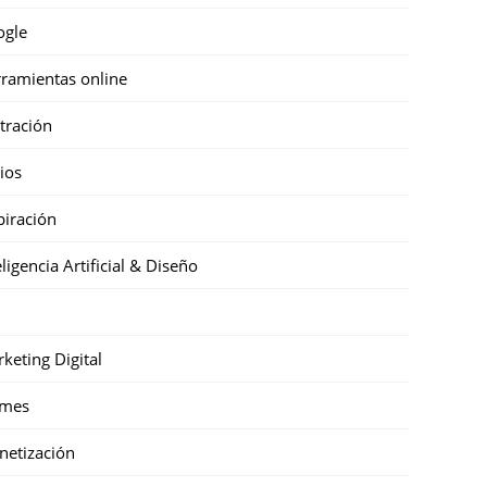
ogle
ramientas online
stración
cios
piración
eligencia Artificial & Diseño
keting Digital
mes
etización