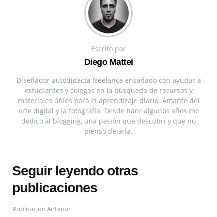
Escrito por
Diego Mattei
Diseñador autodidacta freelance ensañado con ayudar a
estudiantes y colegas en la búsqueda de recursos y
materiales útiles para el aprendizaje diario. Amante del
arte digital y la fotografía. Desde hace algunos años me
dedico al blogging, una pasión que descubrí y que no
pienso dejarla.
Seguir leyendo otras
publicaciones
Publicación Anterior