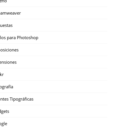
eño
eamweaver
uestas
ilos para Photoshop
osiciones
ensiones
ckr
ografía
ntes Tipográficas
gets
ogle