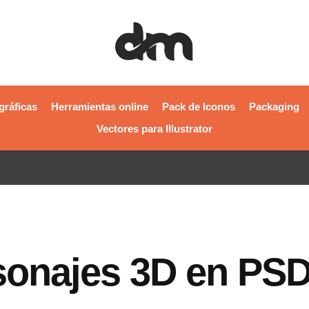
gráficas
Herramientas online
Pack de Iconos
Packaging
Vectores para Illustrator
sonajes 3D en PS