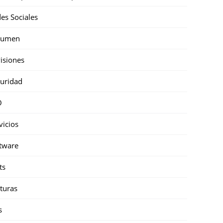
es Sociales
sumen
isiones
uridad
O
vicios
tware
ts
turas
s