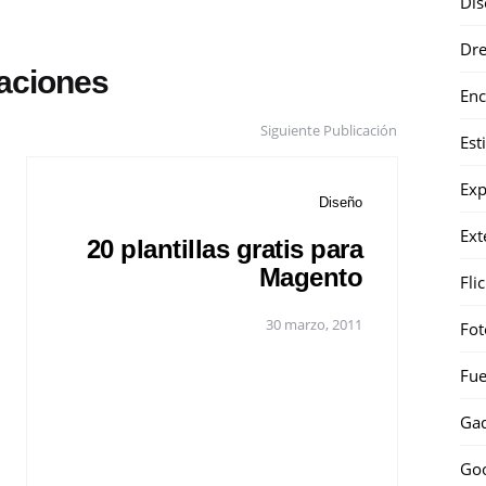
Dis
Dr
caciones
Enc
Siguiente Publicación
Est
Exp
Diseño
Ext
20 plantillas gratis para
Magento
Fli
30 marzo, 2011
Fot
Fue
Gad
Go