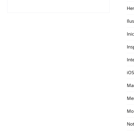
Her
Ilu
Ini
Ins
Int
iOS
Mar
Me
Mon
Not