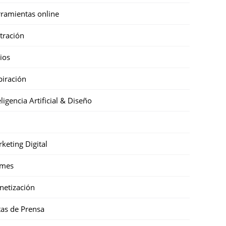
ramientas online
stración
cios
piración
eligencia Artificial & Diseño
keting Digital
mes
etización
as de Prensa