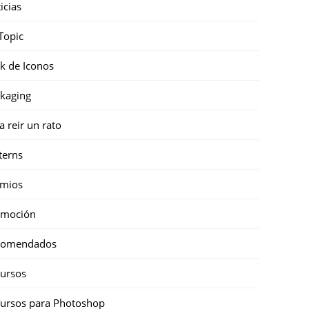
icias
Topic
k de Iconos
kaging
a reir un rato
terns
emios
omoción
comendados
ursos
ursos para Photoshop