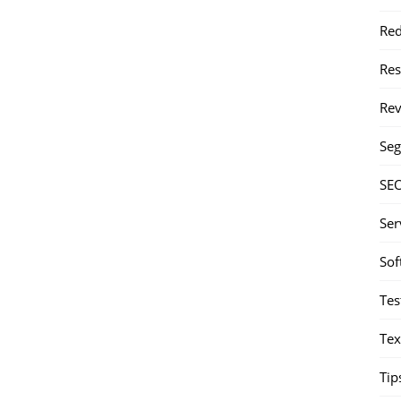
Red
Re
Rev
Seg
SE
Ser
Sof
Tes
Tex
Tip