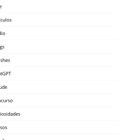
e
ículos
dio
gs
shes
atGPT
ude
ncurso
iosidades
sos