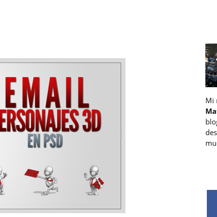
Mi
Ma
blo
des
muc