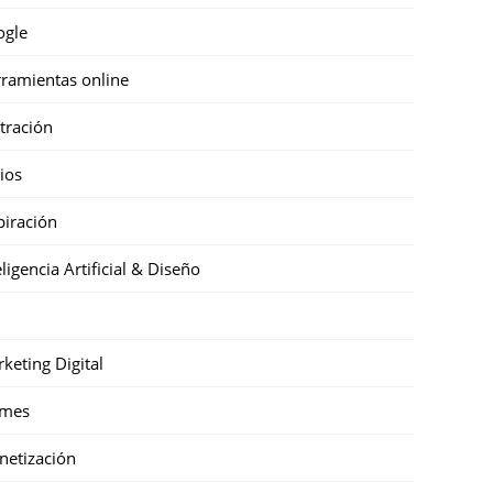
ogle
ramientas online
stración
cios
piración
eligencia Artificial & Diseño
keting Digital
mes
etización