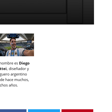
 nombre es
Diego
ttei
, diseñador y
guero argentino
de hace muchos,
hos años.