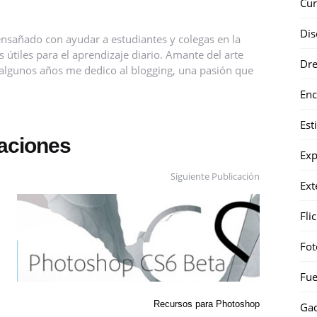
Cur
Dis
nsañado con ayudar a estudiantes y colegas en la
útiles para el aprendizaje diario. Amante del arte
Dr
ce algunos años me dedico al blogging, una pasión que
Enc
Est
caciones
Exp
Siguiente Publicación
Ext
Fli
Fot
Fue
Recursos para Photoshop
Gad