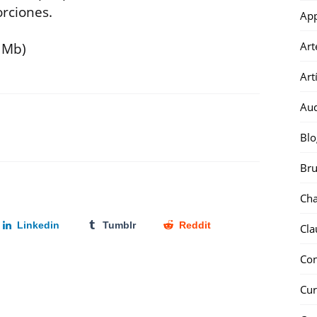
rciones.
Ap
Art
 Mb)
Art
Au
Blo
Bru
Ch
Linkedin
Tumblr
Reddit
Cla
Co
Cur