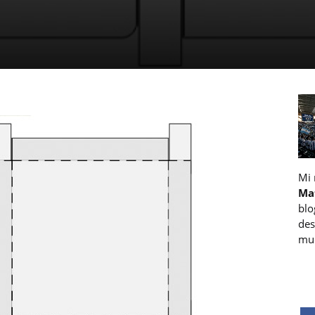
Mi
Ma
blo
des
muc