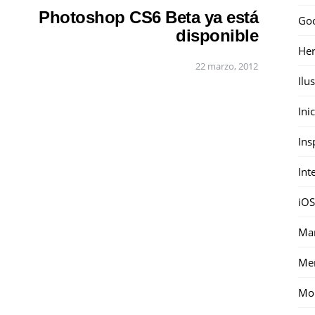
Photoshop CS6 Beta ya está
Go
disponible
Her
22 marzo, 2012
Ilu
Ini
Ins
Int
iOS
Mar
Me
Mon