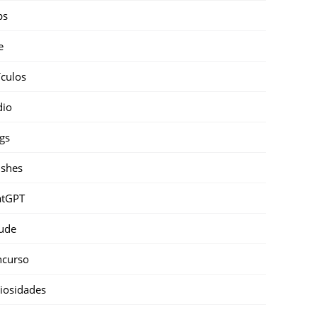
ps
e
ículos
dio
gs
shes
atGPT
ude
ncurso
iosidades