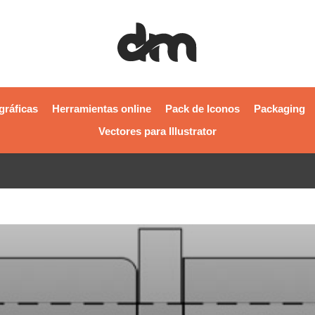
gráficas
Herramientas online
Pack de Iconos
Packaging
Vectores para Illustrator