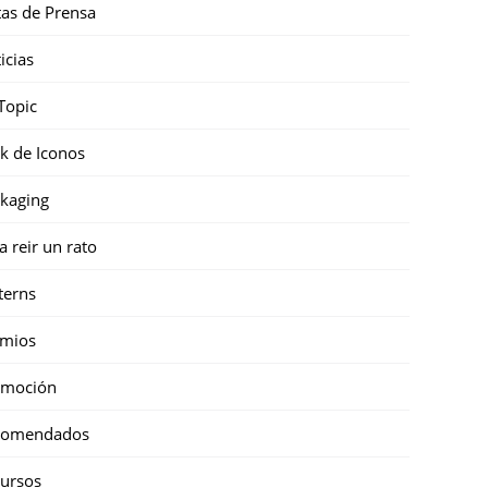
as de Prensa
icias
Topic
k de Iconos
kaging
a reir un rato
terns
emios
omoción
comendados
ursos