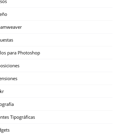
sos
eño
eamweaver
uestas
ilos para Photoshop
osiciones
ensiones
ckr
ografía
ntes Tipográficas
gets