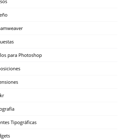
sos
eño
eamweaver
uestas
ilos para Photoshop
osiciones
ensiones
ckr
ografía
ntes Tipográficas
gets