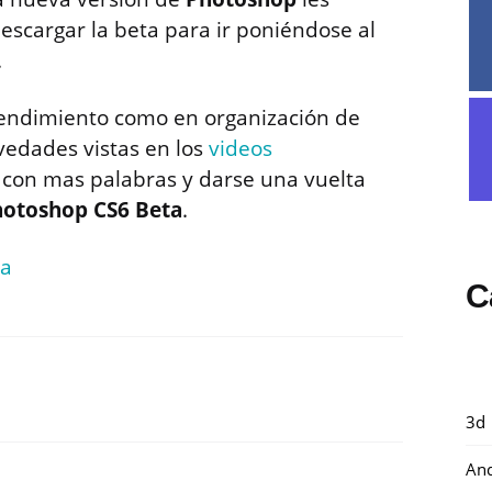
scargar la beta para ir poniéndose al
.
rendimiento como en organización de
vedades vistas en los
videos
o con mas palabras y darse una vuelta
otoshop CS6 Beta
.
ta
C
3d
And