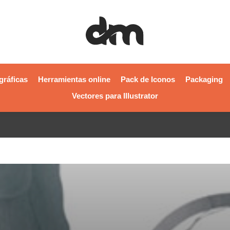
gráficas
Herramientas online
Pack de Iconos
Packaging
Vectores para Illustrator