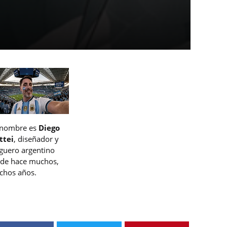
 nombre es
Diego
ttei
, diseñador y
guero argentino
de hace muchos,
hos años.