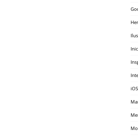
Go
Her
Ilu
Ini
Ins
Int
iOS
Mar
Me
Mon