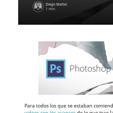
Diego Mattei
1 min
Para todos los que se estaban comiend
videos con los avances
de lo que trae 