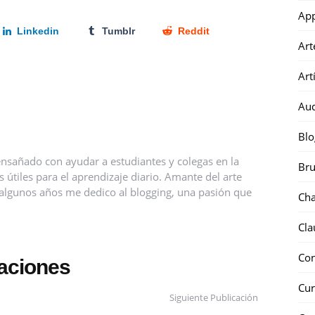
Ap
Linkedin
Tumblr
Reddit
Art
Art
Au
Blo
nsañado con ayudar a estudiantes y colegas en la
Bru
útiles para el aprendizaje diario. Amante del arte
ce algunos años me dedico al blogging, una pasión que
Ch
Cla
Co
caciones
Cur
Siguiente Publicación