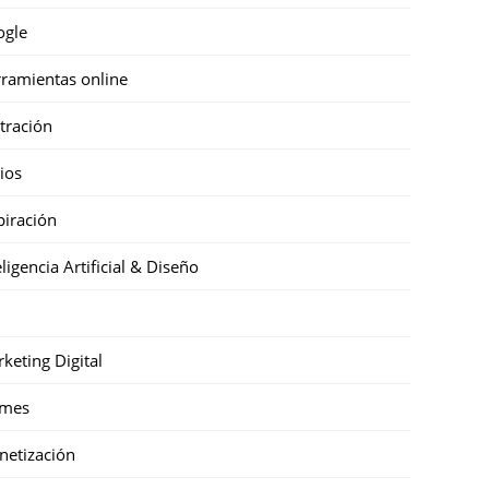
ogle
ramientas online
stración
cios
piración
eligencia Artificial & Diseño
keting Digital
mes
etización