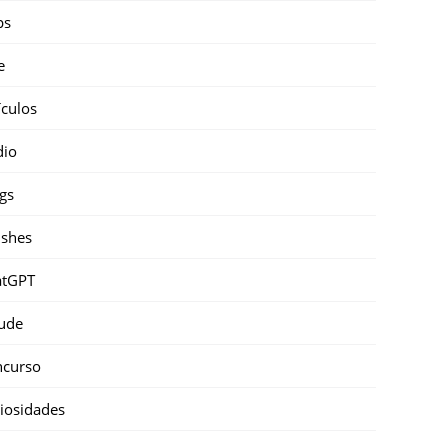
ps
e
ículos
dio
gs
shes
atGPT
ude
ncurso
iosidades