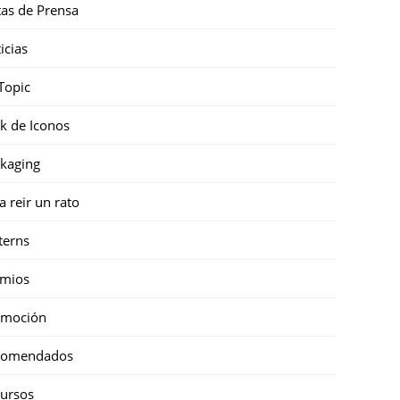
as de Prensa
icias
Topic
k de Iconos
kaging
a reir un rato
terns
emios
omoción
comendados
ursos