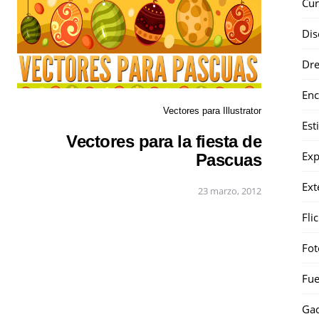
Cur
Dis
Dr
Enc
Vectores para Illustrator
Est
Vectores para la fiesta de
Exp
Pascuas
Ext
23 marzo, 2012
Fli
Fot
Fue
Gad