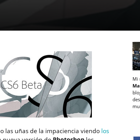
Mi
Ma
blo
des
muc
o las uñas de la impaciencia viendo
los
la nueva versión de
Photoshop
les