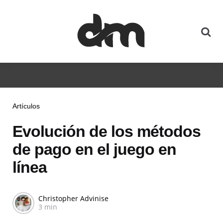
Artículos
Evolución de los métodos
de pago en el juego en
línea
Christopher Advinise
3 min