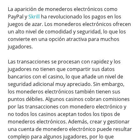
La aparición de monederos electrónicos como
PayPal y
Skrill
ha revolucionado los pagos en los
juegos de azar. Los monederos electrónicos ofrecen
un alto nivel de comodidad y seguridad, lo que los
convierte en una opción atractiva para muchos
jugadores.
Las transacciones se procesan con rapidez y los
jugadores no tienen que compartir sus datos
bancarios con el casino, lo que añade un nivel de
seguridad adicional muy apreciado. Sin embargo,
los monederos electrónicos también tienen sus
puntos débiles. Algunos casinos cobran comisiones
por las transacciones con monedero electrónico y
no todos los casinos aceptan todos los tipos de
monederos electrónicos. Además, crear y gestionar
una cuenta de monedero electrónico puede resultar
complejo para algunos jugadores, por lo que