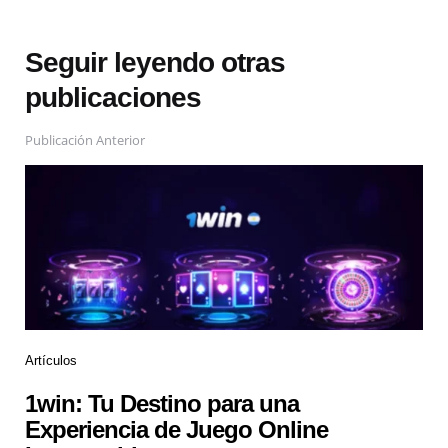
Seguir leyendo otras
publicaciones
Publicación Anterior
Artículos
1win: Tu Destino para una
Experiencia de Juego Online