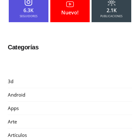
6.3K
2.1K
Nuevo!
SEGUIDORES
PUBLICACIONES
Categorías
3d
Android
Apps
Arte
Artículos