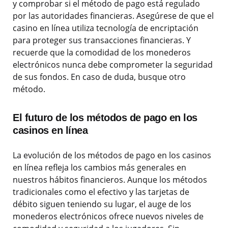
y comprobar si el método de pago está regulado
por las autoridades financieras. Asegúrese de que el
casino en línea utiliza tecnología de encriptación
para proteger sus transacciones financieras. Y
recuerde que la comodidad de los monederos
electrónicos nunca debe comprometer la seguridad
de sus fondos. En caso de duda, busque otro
método.
El futuro de los métodos de pago en los
casinos en línea
La evolución de los métodos de pago en los casinos
en línea refleja los cambios más generales en
nuestros hábitos financieros. Aunque los métodos
tradicionales como el efectivo y las tarjetas de
débito siguen teniendo su lugar, el auge de los
monederos electrónicos ofrece nuevos niveles de