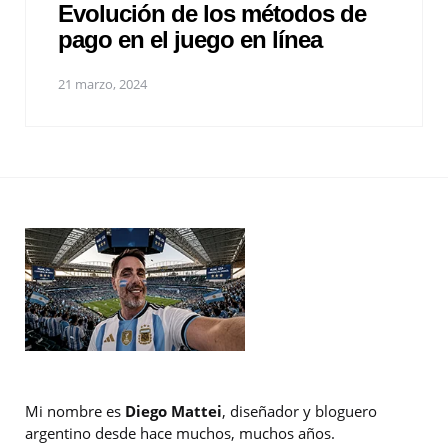
Evolución de los métodos de
pago en el juego en línea
21 marzo, 2024
Mi nombre es
Diego Mattei
, diseñador y bloguero
argentino desde hace muchos, muchos años.