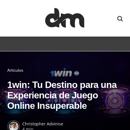
Artículos
1win: Tu Destino para una
Experiencia de Juego
Online Insuperable
Christopher Advinise
4 min