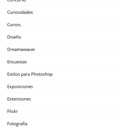
Curiosidades
Cursos
Diseño
Dreamweaver
Encuestas
Estilos para Photoshop
Exposiciones
Extensiones
Flickr
Fotografía