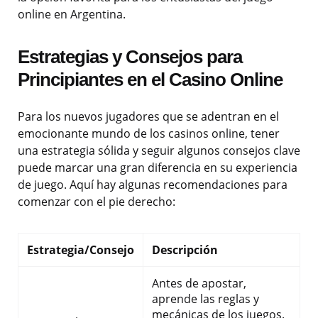
online en Argentina.
Estrategias y Consejos para
Principiantes en el Casino Online
Para los nuevos jugadores que se adentran en el
emocionante mundo de los casinos online, tener
una estrategia sólida y seguir algunos consejos clave
puede marcar una gran diferencia en su experiencia
de juego. Aquí hay algunas recomendaciones para
comenzar con el pie derecho:
Estrategia/Consejo
Descripción
Antes de apostar,
aprende las reglas y
mecánicas de los juegos.