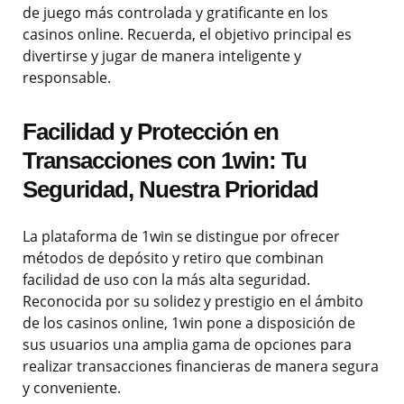
de juego más controlada y gratificante en los
casinos online. Recuerda, el objetivo principal es
divertirse y jugar de manera inteligente y
responsable.
Facilidad y Protección en
Transacciones con 1win: Tu
Seguridad, Nuestra Prioridad
La plataforma de 1win se distingue por ofrecer
métodos de depósito y retiro que combinan
facilidad de uso con la más alta seguridad.
Reconocida por su solidez y prestigio en el ámbito
de los casinos online, 1win pone a disposición de
sus usuarios una amplia gama de opciones para
realizar transacciones financieras de manera segura
y conveniente.