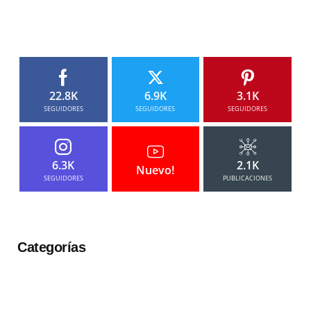
22.8K
6.9K
3.1K
SEGUIDORES
SEGUIDORES
SEGUIDORES
6.3K
2.1K
Nuevo!
SEGUIDORES
PUBLICACIONES
Categorías