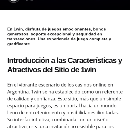
En 1win, disfruta de juegos emocionantes, bonos
generosos, soporte excepcional y seguridad en
transacciones. Una experiencia de juego completa y
gratificante.
Introducción a las Características y
Atractivos del Sitio de 1win
En el vibrante escenario de los casinos online en
Argentina, 1win se ha establecido como un referente
de calidad y confianza. Este sitio, más que un simple
espacio para juegos, es un portal hacia un mundo
lleno de entretenimiento y posibilidades ilimitadas.
Su interfaz intuitiva, combinada con un diseño
atractivo, crea una invitación irresistible para los