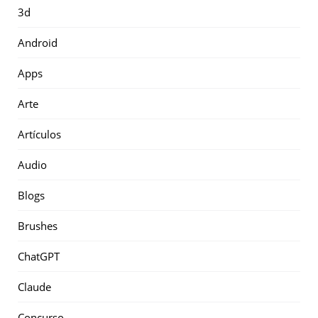
3d
Android
Apps
Arte
Artículos
Audio
Blogs
Brushes
ChatGPT
Claude
Concurso