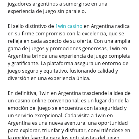
jugadores argentinos a sumergirse en una
experiencia de juego sin paralelo.
El sello distintivo de
1win casino
en Argentina radica
en su firme compromiso con la excelencia, que se
refleja en cada aspecto de su oferta. Con una amplia
gama de juegos y promociones generosas, 1win en
Argentina brinda una experiencia de juego completa
y gratificante. La plataforma asegura un entorno de
juego seguro y equitativo, fusionando calidad y
diversión en una experiencia única.
En definitiva, 1win en Argentina trasciende la idea de
un casino online convencional; es un lugar donde la
emoción del juego se encuentra con la seguridad y
un servicio excepcional. Cada visita a 1win en
Argentina es una nueva aventura, una oportunidad
para explorar, triunfar y disfrutar, convirtiéndose en
la opción favorita para los entusiastas del juego