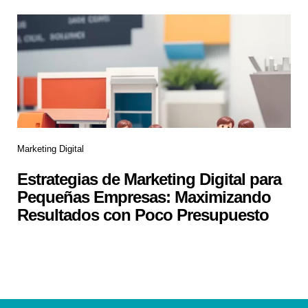
Marketing Digital
Estrategias de Marketing Digital para
Pequeñas Empresas: Maximizando
Resultados con Poco Presupuesto