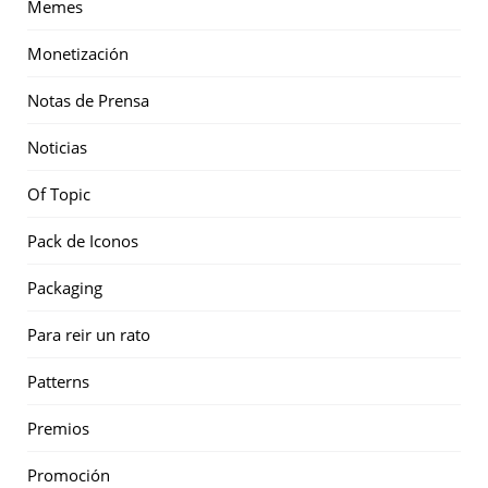
Memes
Monetización
Notas de Prensa
Noticias
Of Topic
Pack de Iconos
Packaging
Para reir un rato
Patterns
Premios
Promoción