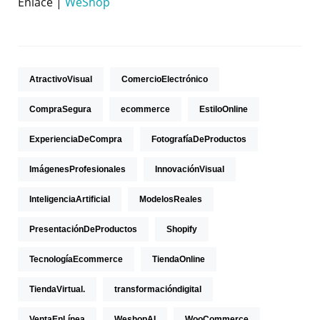
Enlace |
WeShop
AtractivoVisual
ComercioElectrónico
CompraSegura
ecommerce
EstiloOnline
ExperienciaDeCompra
FotografíaDeProductos
ImágenesProfesionales
InnovaciónVisual
InteligenciaArtificial
ModelosReales
PresentaciónDeProductos
Shopify
TecnologíaEcommerce
TiendaOnline
TiendaVirtual.
transformacióndigital
VentaEnLínea
WeshopAI
WooCommerce