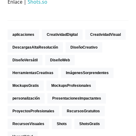
Enlace |
Shots.so
aplicaciones
CreatividadDigital
CreatividadVisual
DescargasAltaResolución
DiseñoCreativo
DiseñoVersátil
DiseñoWeb
HerramientasCreativas
ImágenesSorprendentes
MockupsGratis
MockupsProfesionales
personalización
PresentacionesImpactantes
ProyectosProfesionales
RecursosGratuitos
RecursosVisuales
Shots
ShotsGratis