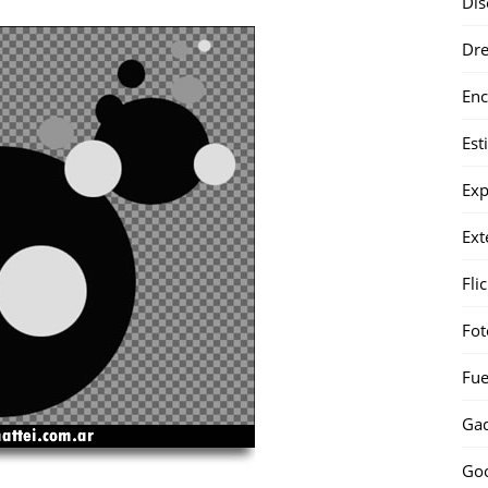
Dis
Dr
Enc
Est
Exp
Ext
Fli
Fot
Fue
Gad
Go