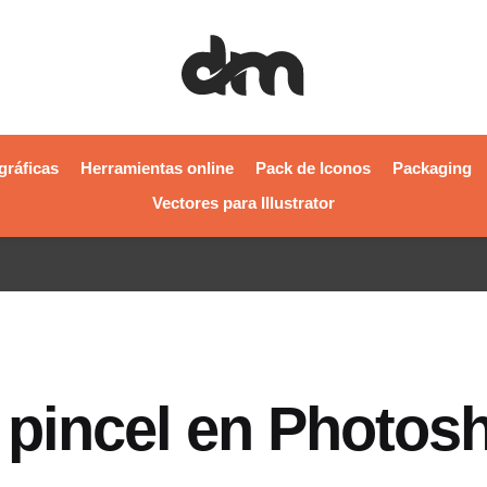
gráficas
Herramientas online
Pack de Iconos
Packaging
Vectores para Illustrator
 pincel en Photos