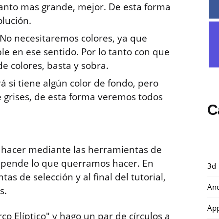
uanto mas grande, mejor. De esta forma
olución.
. No necesitaremos colores, ya que
ble en ese sentido. Por lo tanto con que
e colores, basta y sobra.
 si tiene algún color de fondo, pero
 grises, de esta forma veremos todos
C
 hacer mediante las herramientas de
 depende lo que querramos hacer. En
3d
as de selección y al final del tutorial,
And
s.
Ap
o Elíptico" y hago un par de círculos a