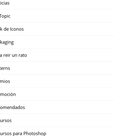
icias
Topic
k de Iconos
kaging
a reir un rato
terns
emios
omoción
comendados
ursos
ursos para Photoshop