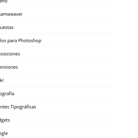
eño
eamweaver
uestas
ilos para Photoshop
osiciones
ensiones
ckr
ografía
ntes Tipográficas
gets
ogle