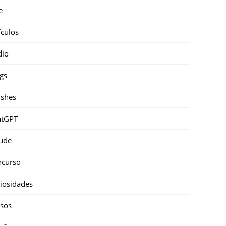
e
ículos
dio
gs
shes
atGPT
ude
ncurso
iosidades
sos