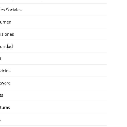
es Sociales
sumen
isiones
uridad
O
vicios
tware
ts
turas
s