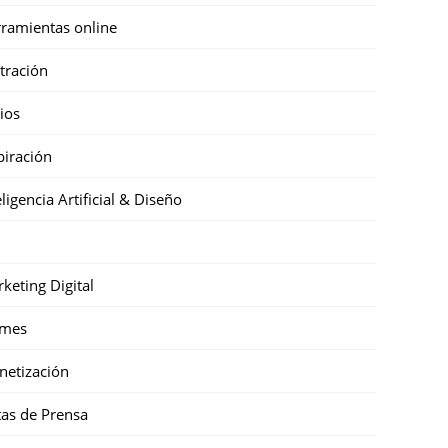
ramientas online
stración
cios
piración
eligencia Artificial & Diseño
keting Digital
mes
etización
as de Prensa