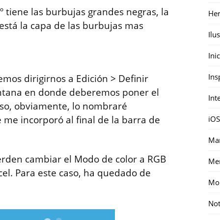
1º tiene las burbujas grandes negras, la
Her
o está la capa de las burbujas mas
Ilu
Ini
Ins
emos dirigirnos a Edición > Definir
ventana en donde deberemos poner el
Int
aso, obviamente, lo nombraré
e me incorporó al final de la barra de
iOS
Mar
rden cambiar el Modo de color a RGB
Me
el. Para este caso, ha quedado de
Mon
Not