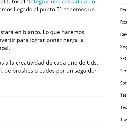
l tutorial "
Integrar una cascada a un
emos llegado al punto 5º, tenemos un
Red
Re
estará en blanco. Lo que haremos
Rev
nvertir para lograr poner negra la
Seg
cel.
SE
s a la creatividad de cada uno de Uds.
ck de brushes creados por un seguidor
Ser
Sof
Tes
Tex
Tip