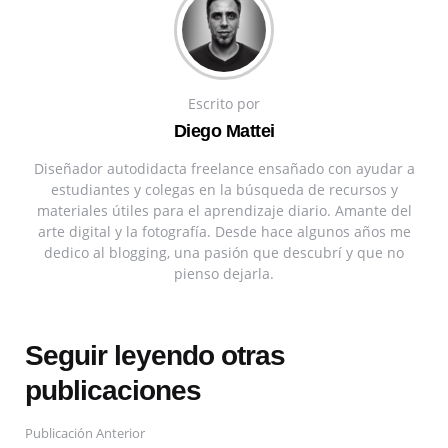
Escrito por
Diego Mattei
Diseñador autodidacta freelance ensañado con ayudar a
estudiantes y colegas en la búsqueda de recursos y
materiales útiles para el aprendizaje diario. Amante del
arte digital y la fotografía. Desde hace algunos años me
dedico al blogging, una pasión que descubrí y que no
pienso dejarla.
Seguir leyendo otras
publicaciones
Publicación Anterior