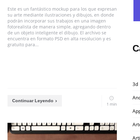
Este es un fantástico mockup para los que expresan
su arte mediante ilustraciones y dibujos, en donde
podrán incorporar sus trabajos en una imagen
fotorealista de manera simple, agregando dentro
de un objeto inteligente el dibujo. El archivo se
encuentra en formato PSD en alta resolucion y es
gratuito para...
C
3d
And
Continuar Leyendo
1 min
Ap
Art
Art