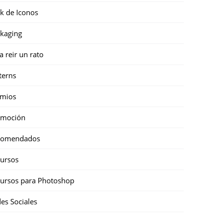
k de Iconos
kaging
a reir un rato
terns
emios
omoción
comendados
ursos
ursos para Photoshop
es Sociales