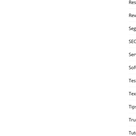
Re
Rev
Seg
SE
Ser
Sof
Tes
Tex
Tip
Tru
Tut