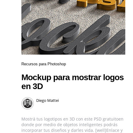
Recursos para Photoshop
Mockup para mostrar logos
en 3D
Diego Mattei
Mostrá tus logotipos en 3D con este PSD gratuitoen
donde por medio de objetos inteligentes podrás
incorporar tus diseños y darles vida. [well]Enlace y