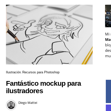
Mi
Ma
blo
des
muc
Ilustración
Recursos para Photoshop
Fantástico mockup para
ilustradores
Diego Mattei