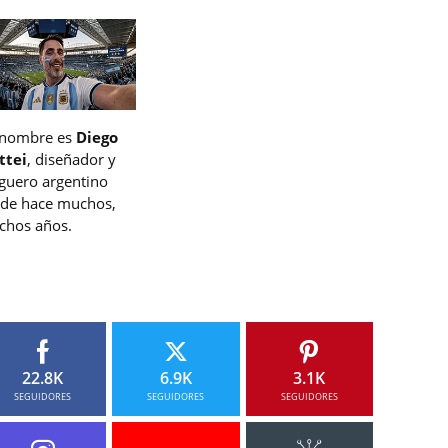
 nombre es
Diego
ttei
, diseñador y
guero argentino
de hace muchos,
hos años.
22.8K
6.9K
3.1K
SEGUIDORES
SEGUIDORES
SEGUIDORES