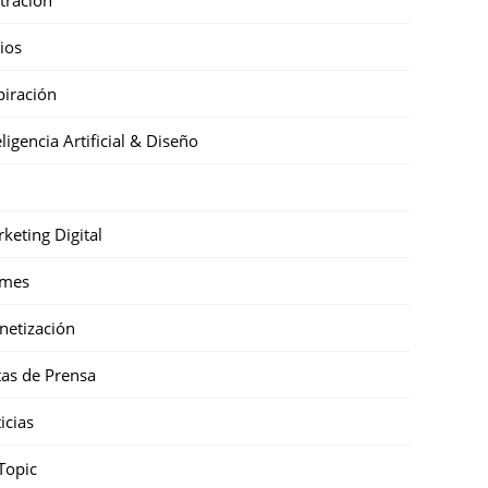
cios
piración
eligencia Artificial & Diseño
keting Digital
mes
etización
as de Prensa
icias
Topic