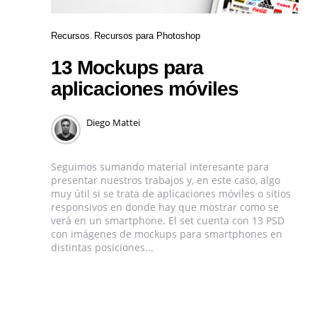
Recursos
Recursos para Photoshop
13 Mockups para
aplicaciones móviles
Diego Mattei
Seguimos sumando material interesante para
presentar nuestros trabajos y, en este caso, algo
muy útil si se trata de aplicaciones móviles o sitios
responsivos en donde hay que mostrar como se
verá en un smartphone. El set cuenta con 13 PSD
con imágenes de mockups para smartphones en
distintas posiciones...