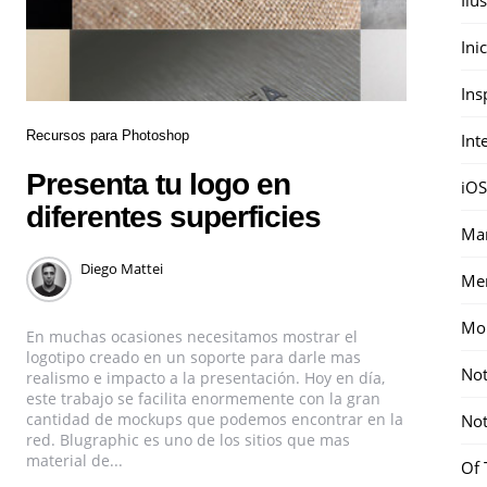
Ini
Ins
Recursos para Photoshop
Int
Presenta tu logo en
iOS
diferentes superficies
Mar
Diego Mattei
Me
Mon
En muchas ocasiones necesitamos mostrar el
logotipo creado en un soporte para darle mas
Not
realismo e impacto a la presentación. Hoy en día,
este trabajo se facilita enormemente con la gran
cantidad de mockups que podemos encontrar en la
Not
red. Blugraphic es uno de los sitios que mas
material de...
Of 