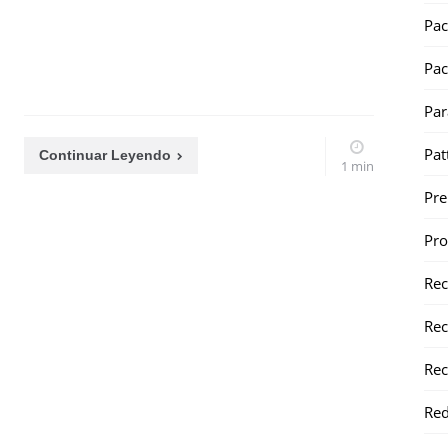
Pac
Pac
Par
Pat
Continuar Leyendo
1 min
Pr
Pr
Re
Rec
Rec
Red