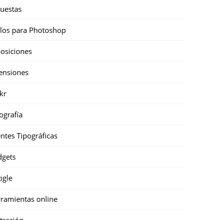
uestas
ilos para Photoshop
osiciones
ensiones
ckr
ografía
ntes Tipográficas
gets
ogle
ramientas online
stración