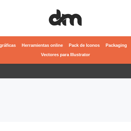
gráficas
Herramientas online
Pack de Iconos
Packaging
Vectores para Illustrator