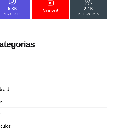
6.3K
2.1K
Nuevo!
SEGUIDORES
PUBLICACIONES
ategorías
roid
ps
e
ículos