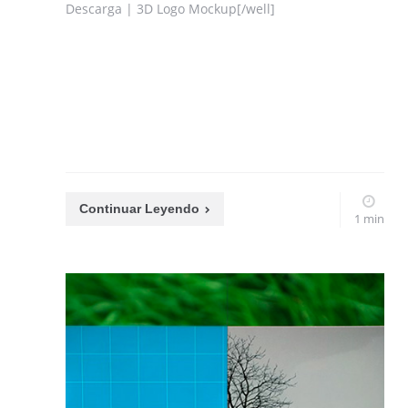
Descarga | 3D Logo Mockup[/well]
Continuar Leyendo
1 min