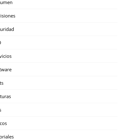
sumen
isiones
uridad
O
vicios
tware
ts
turas
s
cos
oriales