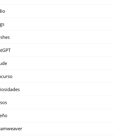
dio
gs
shes
atGPT
ude
ncurso
iosidades
sos
eño
eamweaver