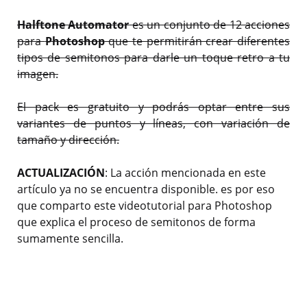
Halftone Automator
es un conjunto de 12 acciones
para
Photoshop
que te permitirán crear diferentes
tipos de semitonos para darle un toque retro a tu
imagen.
El pack es gratuito y podrás optar entre sus
variantes de puntos y líneas, con variación de
tamaño y dirección.
ACTUALIZACIÓN
: La acción mencionada en este
artículo ya no se encuentra disponible. es por eso
que comparto este videotutorial para Photoshop
que explica el proceso de semitonos de forma
sumamente sencilla.