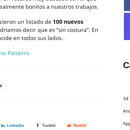
almente bonitos a nuestros trabajos.
cieron un listado de
100 nuevos
dríamos decir que es “sin costura”. En
ncide en todos sus lados.
ss Patterns
C
p
3d
And
Ap
Linkedin
Tumblr
Reddit