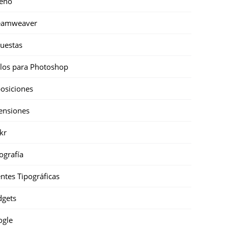
eño
eamweaver
uestas
ilos para Photoshop
osiciones
ensiones
ckr
ografía
ntes Tipográficas
gets
ogle