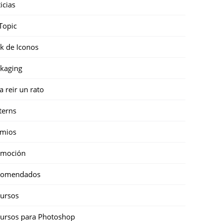
icias
Topic
k de Iconos
kaging
a reir un rato
terns
emios
omoción
comendados
ursos
ursos para Photoshop