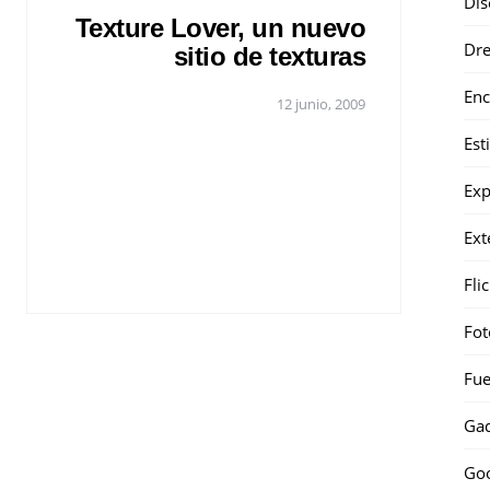
Dis
Texture Lover, un nuevo
Dr
sitio de texturas
Enc
12 junio, 2009
Est
Exp
Ext
Fli
Fot
Fue
Gad
Go