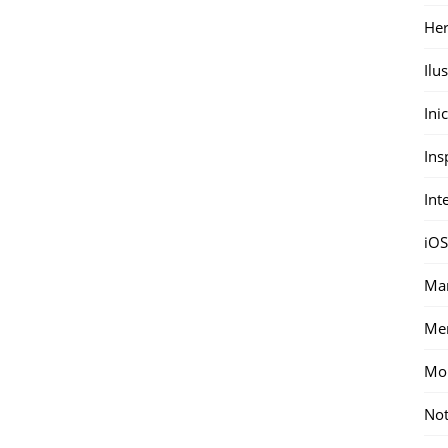
Her
Ilu
Ini
Ins
Int
iOS
Mar
Me
Mon
Not