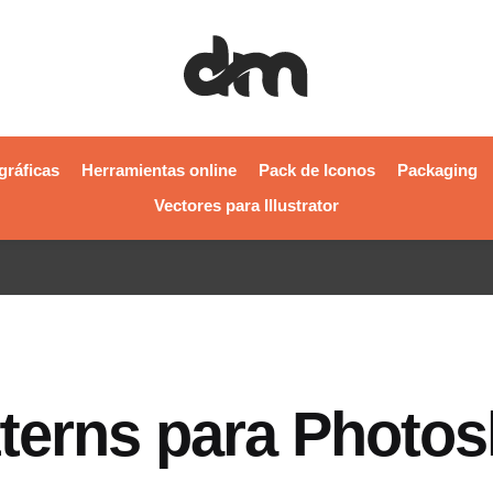
gráficas
Herramientas online
Pack de Iconos
Packaging
Vectores para Illustrator
tterns para Photo