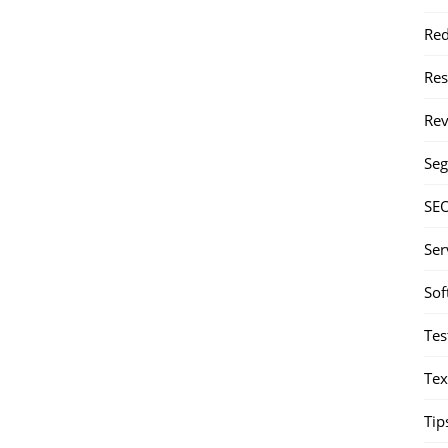
Red
Re
Rev
Seg
SE
Ser
Sof
Tes
Tex
Tip