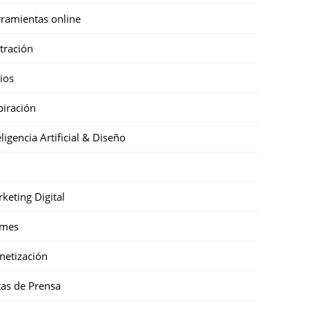
ramientas online
stración
cios
piración
eligencia Artificial & Diseño
keting Digital
mes
etización
as de Prensa