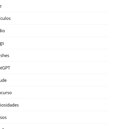
e
ículos
dio
gs
shes
atGPT
ude
ncurso
iosidades
sos