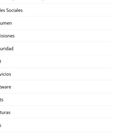
es Sociales
sumen
isiones
uridad
O
vicios
tware
ts
turas
s