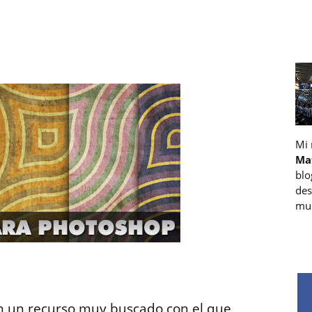
Mi
Ma
blo
des
muc
on un recurso muy buscado con el que