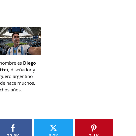
 nombre es
Diego
ttei
, diseñador y
guero argentino
de hace muchos,
hos años.
22.8K
6.9K
3.1K