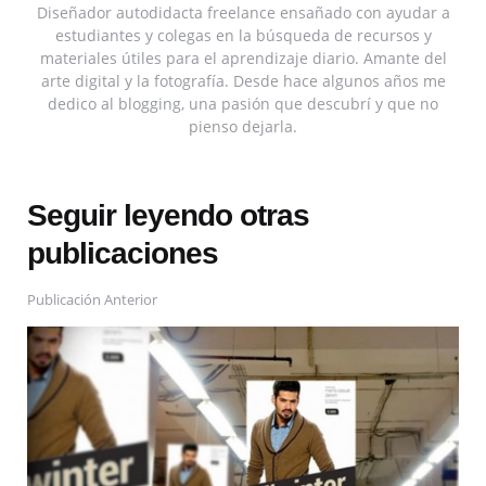
Diseñador autodidacta freelance ensañado con ayudar a
estudiantes y colegas en la búsqueda de recursos y
materiales útiles para el aprendizaje diario. Amante del
arte digital y la fotografía. Desde hace algunos años me
dedico al blogging, una pasión que descubrí y que no
pienso dejarla.
Seguir leyendo otras
publicaciones
Publicación Anterior