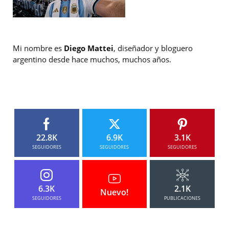
Mi nombre es
Diego Mattei
, diseñador y bloguero
argentino desde hace muchos, muchos años.
22.8K
6.9K
3.1K
SEGUIDORES
SEGUIDORES
SEGUIDORES
6.3K
2.1K
Nuevo!
SEGUIDORES
PUBLICACIONES