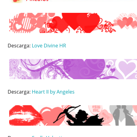
Descarga:
Love Divine HR
Descarga:
Heart II by Angeles