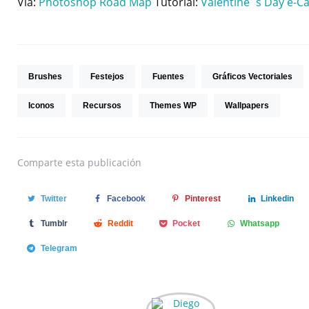
Vía:
Photoshop Road Map
Tutorial:
Valentine´s Day e-C
Brushes
Festejos
Fuentes
Gráficos Vectoriales
Iconos
Recursos
Themes WP
Wallpapers
Comparte
esta publicación
Twitter
Facebook
Pinterest
Linkedin
Tumblr
Reddit
Pocket
Whatsapp
Telegram