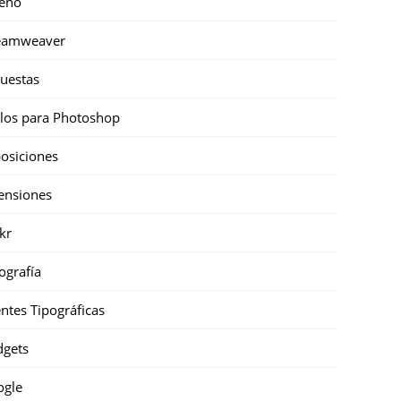
eño
eamweaver
uestas
ilos para Photoshop
osiciones
ensiones
ckr
ografía
ntes Tipográficas
gets
ogle