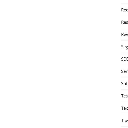
Red
Re
Rev
Seg
SE
Ser
Sof
Tes
Tex
Tip