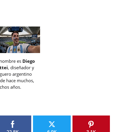
 nombre es
Diego
ttei
, diseñador y
guero argentino
de hace muchos,
hos años.
22.8K
6.9K
3.1K