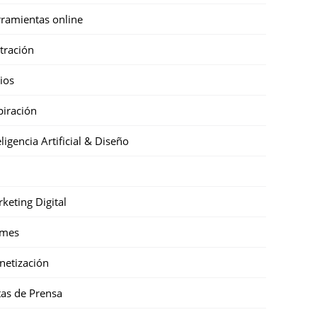
ramientas online
stración
cios
piración
eligencia Artificial & Diseño
keting Digital
mes
etización
as de Prensa