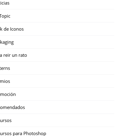
icias
Topic
k de Iconos
kaging
a reir un rato
terns
emios
omoción
comendados
ursos
ursos para Photoshop