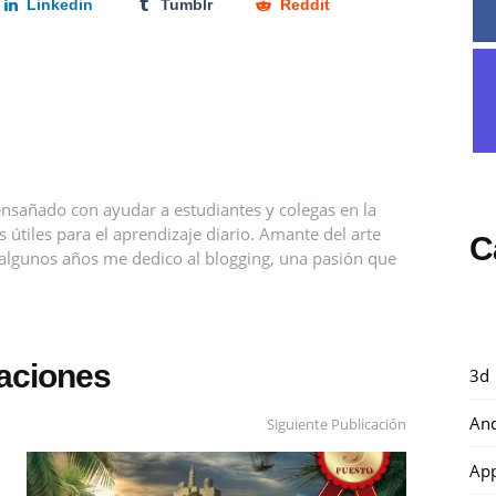
Linkedin
Tumblr
Reddit
nsañado con ayudar a estudiantes y colegas en la
útiles para el aprendizaje diario. Amante del arte
C
ce algunos años me dedico al blogging, una pasión que
caciones
3d
And
Siguiente Publicación
Ap