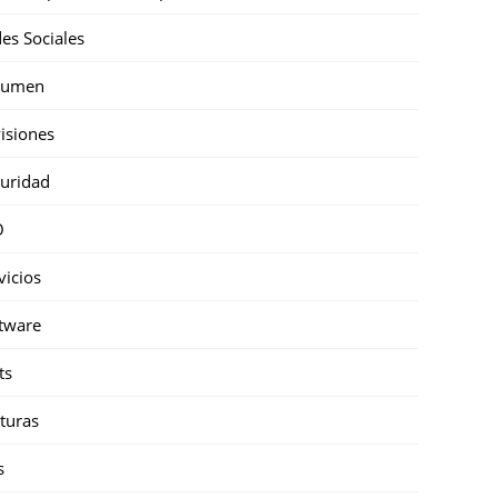
es Sociales
sumen
isiones
uridad
O
vicios
tware
ts
turas
s