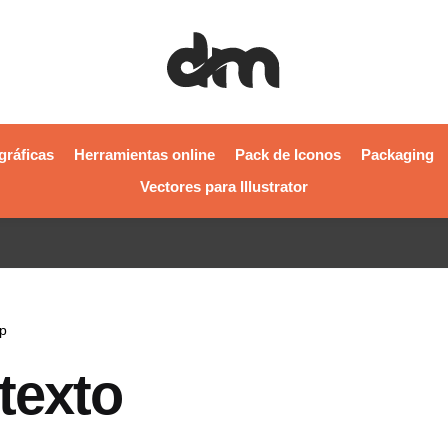
gráficas
Herramientas online
Pack de Iconos
Packaging
Vectores para Illustrator
p
 texto