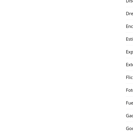
Dis
Dr
Enc
Est
Exp
Ext
Fli
Fot
Fue
Gad
Go