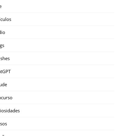
e
ículos
dio
gs
shes
atGPT
ude
ncurso
iosidades
sos