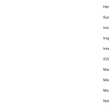
Her
Ilu
Ini
Ins
Int
iOS
Mar
Me
Mon
Not