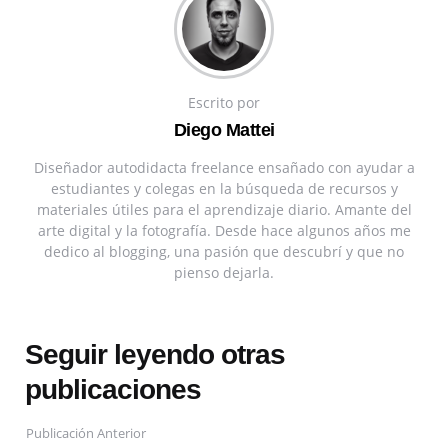
Escrito por
Diego Mattei
Diseñador autodidacta freelance ensañado con ayudar a
estudiantes y colegas en la búsqueda de recursos y
materiales útiles para el aprendizaje diario. Amante del
arte digital y la fotografía. Desde hace algunos años me
dedico al blogging, una pasión que descubrí y que no
pienso dejarla.
Seguir leyendo otras
publicaciones
Publicación Anterior