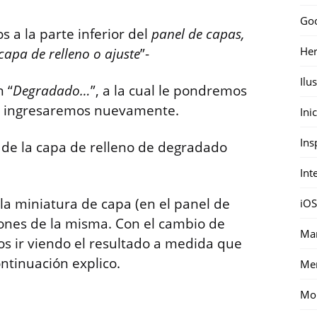
Go
s a la parte inferior del
panel de capas,
Her
capa de relleno o ajuste
”-
Ilu
 “
Degradado…
”, a la cual le pondremos
go ingresaremos nuevamente.
Ini
Ins
de la capa de relleno de degradado
Int
la miniatura de capa (en el panel de
iOS
ones de la misma. Con el cambio de
Mar
s ir viendo el resultado a medida que
tinuación explico.
Me
Mon