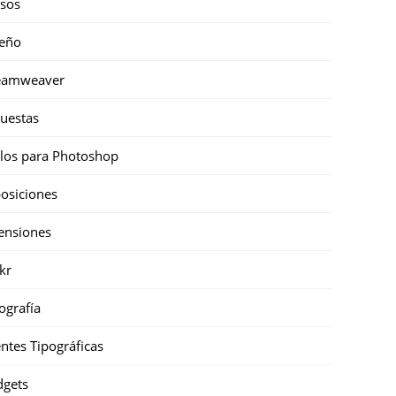
sos
eño
eamweaver
uestas
ilos para Photoshop
osiciones
ensiones
ckr
ografía
ntes Tipográficas
gets