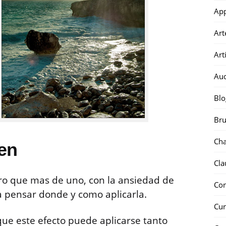
Ap
Art
Art
Au
Blo
Bru
Ch
gen
Cla
ro que mas de uno, con la ansiedad de
Co
a pensar donde y como aplicarla.
Cur
ue este efecto puede aplicarse tanto