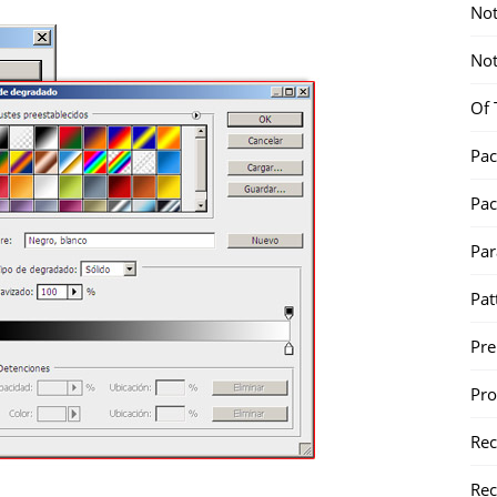
Not
Not
Of 
Pac
Pac
Par
Pat
Pr
Pr
Re
Rec