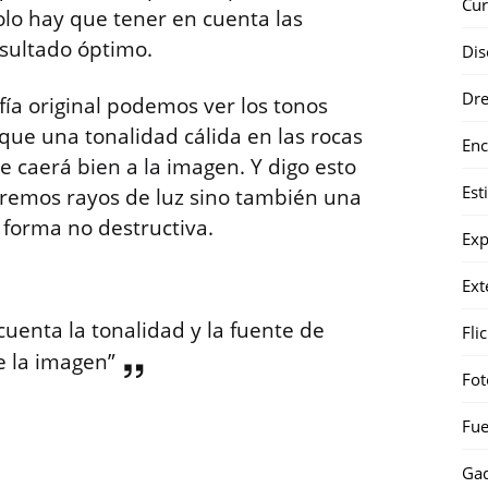
Cur
solo hay que tener en cuenta las
esultado óptimo.
Dis
Dr
afía original podemos ver los tonos
 que una tonalidad cálida en las rocas
Enc
e caerá bien a la imagen. Y digo esto
Est
aremos rayos de luz sino también una
 forma no destructiva.
Exp
Ext
enta la tonalidad y la fuente de
Fli
e la imagen”
Fot
Fue
Gad