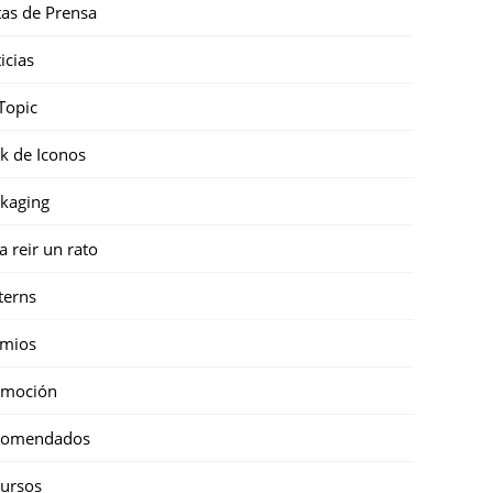
as de Prensa
icias
Topic
k de Iconos
kaging
a reir un rato
terns
emios
omoción
comendados
ursos