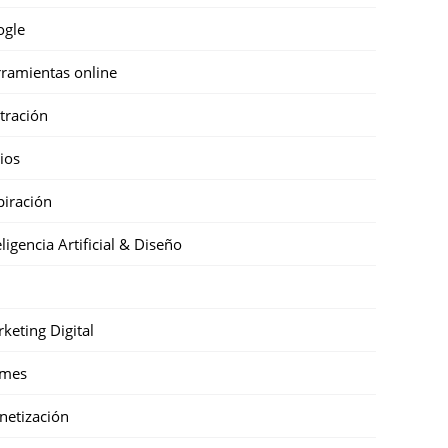
ogle
ramientas online
stración
cios
piración
eligencia Artificial & Diseño
keting Digital
mes
etización