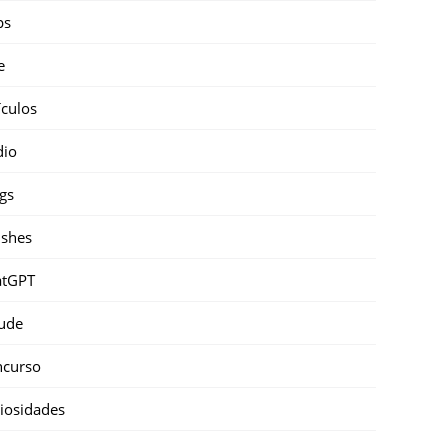
ps
e
ículos
dio
gs
shes
atGPT
ude
ncurso
iosidades