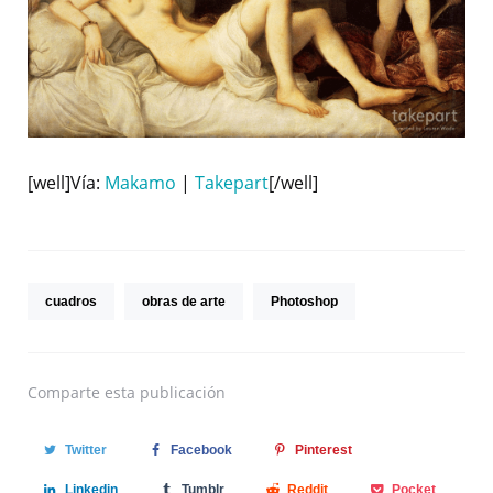
[well]Vía:
Makamo
|
Takepart
[/well]
cuadros
obras de arte
Photoshop
Comparte
esta publicación
Twitter
Facebook
Pinterest
Linkedin
Tumblr
Reddit
Pocket