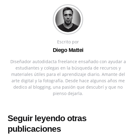
Escrito por
Diego Mattei
Diseñador autodidacta freelance ensañado con ayudar a
estudiantes y colegas en la búsqueda de recursos y
materiales útiles para el aprendizaje diario. Amante del
arte digital y la fotografía. Desde hace algunos años me
dedico al blogging, una pasión que descubrí y que no
pienso dejarla.
Seguir leyendo otras
publicaciones