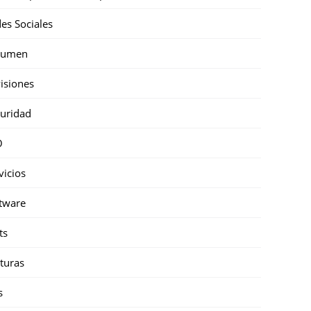
es Sociales
sumen
isiones
uridad
O
vicios
tware
ts
turas
s