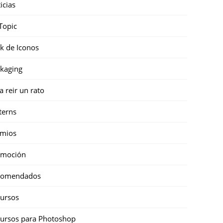
icias
Topic
k de Iconos
kaging
a reir un rato
terns
emios
omoción
comendados
ursos
ursos para Photoshop