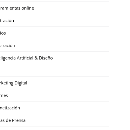
ramientas online
stración
cios
piración
eligencia Artificial & Diseño
keting Digital
mes
etización
as de Prensa