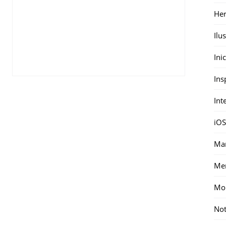
Her
Ilu
Ini
Ins
Int
iOS
Mar
Me
Mon
Not