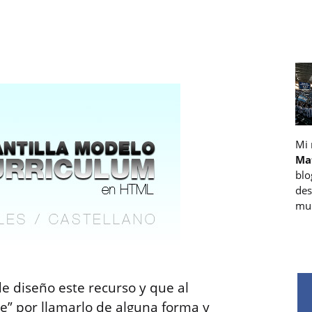
Mi
Ma
blo
des
muc
de diseño este recurso y que al
e” por llamarlo de alguna forma y