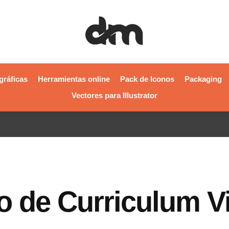
gráficas
Herramientas online
Pack de Iconos
Packaging
Vectores para Illustrator
lo de Curriculum V