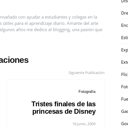
Dis
Dr
nsañado con ayudar a estudiantes y colegas en la
útiles para el aprendizaje diario. Amante del arte
Enc
ce algunos años me dedico al blogging, una pasión que
Est
Exp
caciones
Ext
Siguiente Publicación
Fli
Fot
Fotografía
Fue
Tristes finales de las
princesas de Disney
Gad
Go
18 junio, 2009