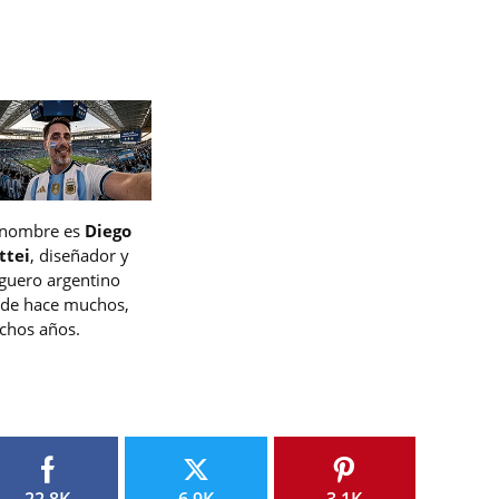
 nombre es
Diego
ttei
, diseñador y
guero argentino
de hace muchos,
hos años.
22.8K
6.9K
3.1K