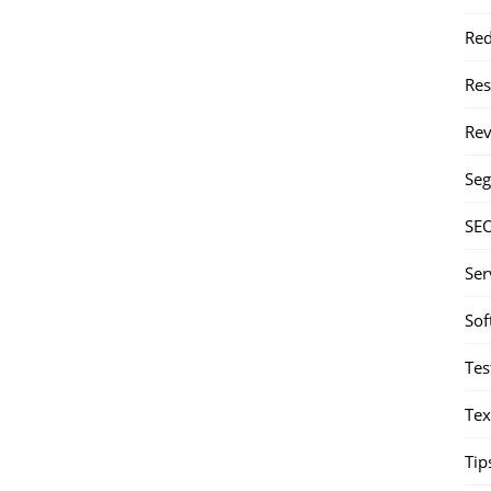
Red
Re
Rev
Seg
SE
Ser
Sof
Tes
Tex
Tip