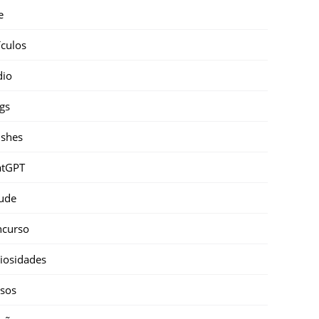
e
ículos
dio
gs
shes
atGPT
ude
ncurso
iosidades
sos