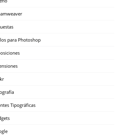
eño
eamweaver
uestas
ilos para Photoshop
osiciones
ensiones
ckr
ografía
ntes Tipográficas
gets
ogle